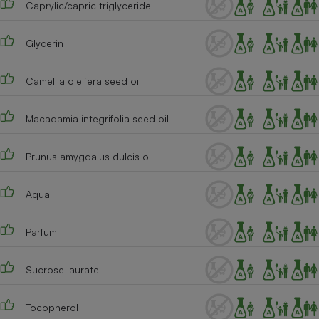
Caprylic/capric triglyceride
Téléphone mobile -
Smartphone
Plaque de cuisson à
induction
Glycerin
Camellia oleifera seed oil
Climatiseur -
Ventilateur
Macadamia integrifolia seed oil
Prunus amygdalus dulcis oil
Antivirus
Climatiseur -
Aqua
Ventilateur
Parfum
Sucrose laurate
Tocopherol