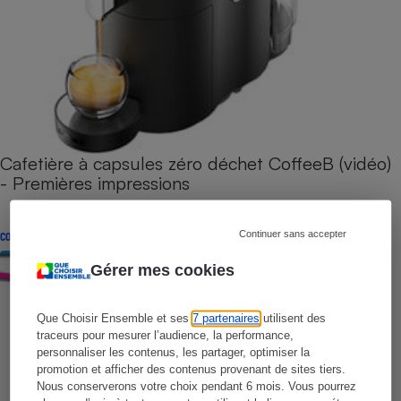
Cafetière à capsules zéro déchet CoffeeB (vidéo)
- Premières impressions
Continuer sans accepter
CONSEILS
Gérer mes cookies
Que Choisir Ensemble et ses
7 partenaires
utilisent des
traceurs pour mesurer l’audience, la performance,
personnaliser les contenus, les partager, optimiser la
promotion et afficher des contenus provenant de sites tiers.
Nous conserverons votre choix pendant 6 mois. Vous pourrez