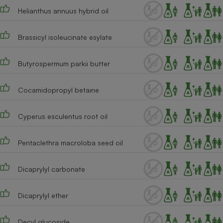
Téléphone mobile -
Helianthus annuus hybrid oil
Smartphone
Plaque de cuisson à
induction
Brassicyl isoleucinate esylate
Butyrospermum parkii butter
Climatiseur -
Ventilateur
Cocamidopropyl betaine
Antivirus
Cyperus esculentus root oil
Climatiseur -
Ventilateur
Pentaclethra macroloba seed oil
Dicaprylyl carbonate
Dicaprylyl ether
Decyl glucoside