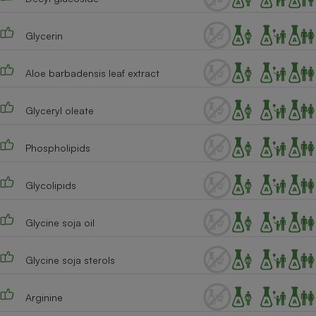
Cafetière à expressos
Glycerin
Aloe barbadensis leaf extract
Glyceryl oleate
Phospholipids
Robot ménager
Glycolipids
Glycine soja oil
Glycine soja sterols
Arginine