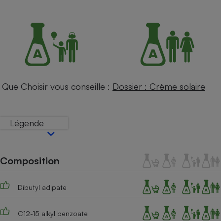
Petit électroménager - U
Complément
alimentaire
Mutuelle
Assurance emprunteur
Que Choisir vous conseille :
Dossier : Crème solaire
Matelas
Champagne
bouteille
Banque en 
Légende
Téléviseur
Antimoustique
Lave-linge
Composition
Dibutyl adipate
Radiateur électrique
C12-15 alkyl benzoate