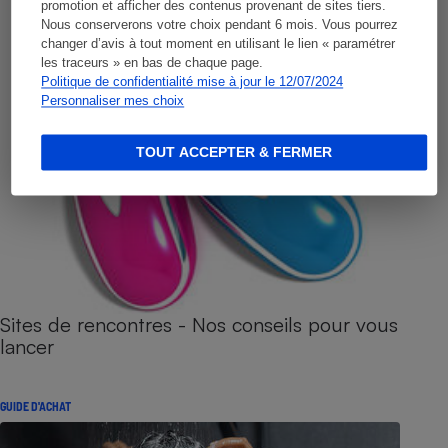
promotion et afficher des contenus provenant de sites tiers.
Nous conserverons votre choix pendant 6 mois. Vous pourrez
changer d’avis à tout moment en utilisant le lien « paramétrer
les traceurs » en bas de chaque page.
Politique de confidentialité mise à jour le 12/07/2024
Personnaliser mes choix
TOUT ACCEPTER & FERMER
Sites de rencontres - Nos conseils pour vous
lancer
GUIDE D'ACHAT