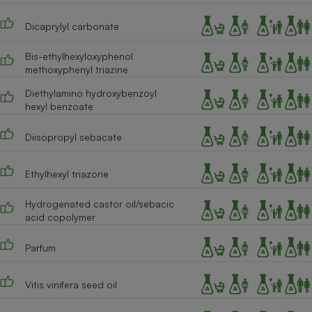
Téléphone mobile -
Smartphone
Dicaprylyl carbonate
Plaque de cuisson à
induction
Bis-ethylhexyloxyphenol
methoxyphenyl triazine
Diethylamino hydroxybenzoyl
Climatiseur -
hexyl benzoate
Ventilateur
Diisopropyl sebacate
Antivirus
Ethylhexyl triazone
Climatiseur -
Ventilateur
Hydrogenated castor oil/sebacic
acid copolymer
Parfum
Vitis vinifera seed oil