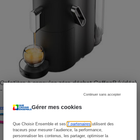
Cafetière à capsules zéro déchet CoffeeB (vidéo)
- Premières impressions
Continuer sans accepter
Gérer mes cookies
CONSEILS
Que Choisir Ensemble et ses
7 partenaires
utilisent des
traceurs pour mesurer l’audience, la performance,
personnaliser les contenus, les partager, optimiser la