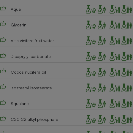
Téléphone mobile -
Smartphone
Aqua
Plaque de cuisson à
induction
Glycerin
Vitis vinifera fruit water
Climatiseur -
Ventilateur
Dicaprylyl carbonate
Antivirus
Cocos nucifera oil
Climatiseur -
Ventilateur
Isostearyl isostearate
Squalane
C20-22 alkyl phosphate