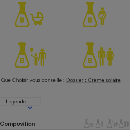
Petit électroménager - U
Complément
alimentaire
Mutuelle
Assurance emprunteur
Matelas
Champagne
bouteille
Banque en 
Téléviseur
Que Choisir vous conseille :
Dossier : Crème solaire
Antimoustique
Lave-linge
Légende
Radiateur électrique
Composition