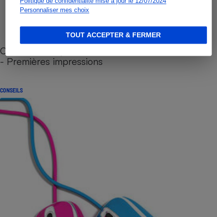
Politique de confidentialité mise à jour le 12/07/2024
Personnaliser mes choix
TOUT ACCEPTER & FERMER
Cafetière à capsules zéro déchet CoffeeB (vidéo)
- Premières impressions
CONSEILS