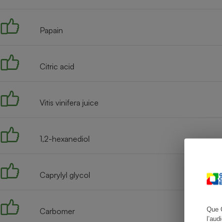
Papain
Cafetière à expresso
Citric acid
Vitis vinifera juice
1,2-hexanediol
Robot ménager
Caprylyl glycol
Que 
Carbomer
l’aud