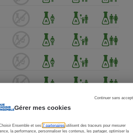
s
Réfrigérateur
Continuer sans accept
Gérer mes cookies
Choisir Ensemble et ses
7 partenaires
utilisent des traceurs pour mesurer
ience, la performance, personnaliser les contenus, les partager, optimiser la