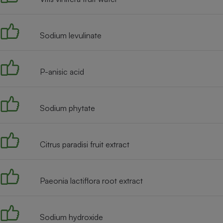
Radiateur électrique
Sodium levulinate
Téléphone mobile -
Smartphone
Plaque de cuisson à
induction
P-anisic acid
Climatiseur -
Sodium phytate
Ventilateur
Citrus paradisi fruit extract
Antivirus
Climatiseur -
Ventilateur
Paeonia lactiflora root extract
Sodium hydroxide