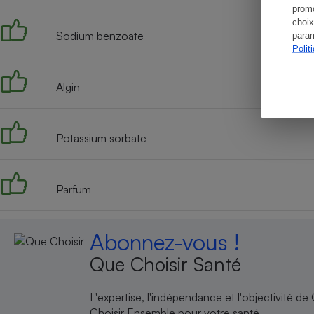
promo
choix
Sodium benzoate
param
Polit
Algin
Potassium sorbate
Parfum
Abonnez-vous !
Que Choisir Santé
L'expertise, l'indépendance et l'objectivité de
Choisir Ensemble pour votre santé.