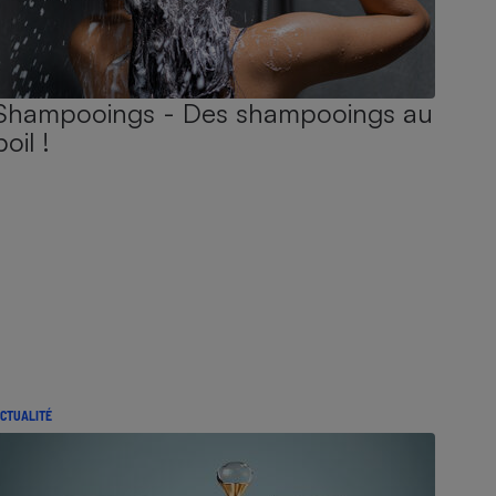
Shampooings - Des shampooings au
poil !
CTUALITÉ