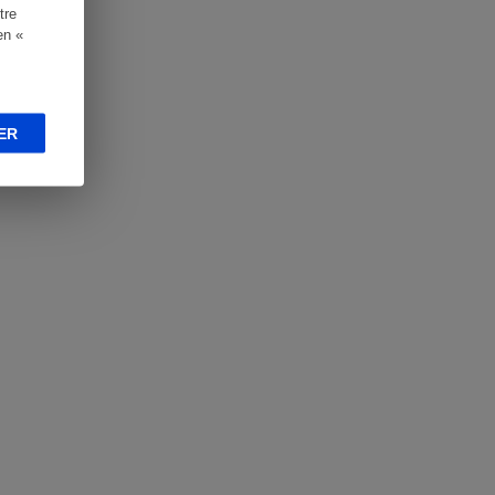
tre
en «
ER