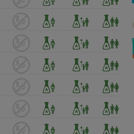
Électricité - Gaz
Appareil photo
numérique
Four encastrable
Lessive
Aspirateur