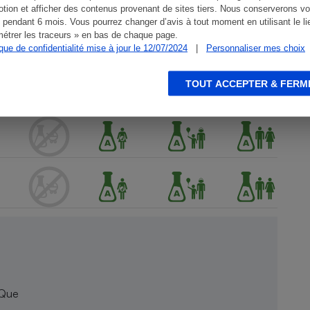
tion et afficher des contenus provenant de sites tiers. Nous conserverons vo
 pendant 6 mois. Vous pourrez changer d’avis à tout moment en utilisant le li
étrer les traceurs » en bas de chaque page.
ique de confidentialité mise à jour le 12/07/2024
|
Personnaliser mes choix
TOUT ACCEPTER & FERM
 Que