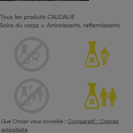
Petit électroménager - U
Complément
Tous les produits CAUDALIE
alimentaire
Mutuelle
Soins du corps
>
Amincissants, raffermissants
Assurance emprunteur
Matelas
Champagne
bouteille
Banque en 
Téléviseur
Antimoustique
Lave-linge
Radiateur électrique
Que Choisir vous conseille :
Comparatif : Crèmes
anticellulite