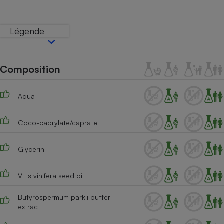
Téléphone mobile -
Smartphone
Plaque de cuisson à
Légende
induction
Composition
Climatiseur -
Ventilateur
Aqua
Antivirus
Coco-caprylate/caprate
Climatiseur -
Ventilateur
Glycerin
Vitis vinifera seed oil
Butyrospermum parkii butter
extract