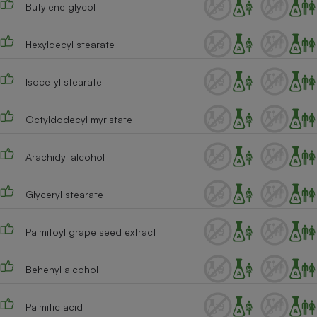
Butylene glycol
Cafetière à expressos
Hexyldecyl stearate
Isocetyl stearate
Octyldodecyl myristate
Arachidyl alcohol
Robot ménager
Glyceryl stearate
Palmitoyl grape seed extract
Behenyl alcohol
Palmitic acid