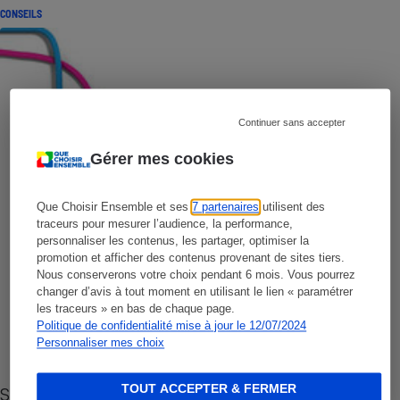
CONSEILS
Continuer sans accepter
Gérer mes cookies
Que Choisir Ensemble et ses
7 partenaires
utilisent des
traceurs pour mesurer l’audience, la performance,
personnaliser les contenus, les partager, optimiser la
promotion et afficher des contenus provenant de sites tiers.
Nous conserverons votre choix pendant 6 mois. Vous pourrez
changer d’avis à tout moment en utilisant le lien « paramétrer
les traceurs » en bas de chaque page.
Politique de confidentialité mise à jour le 12/07/2024
Personnaliser mes choix
TOUT ACCEPTER & FERMER
Sites de rencontres - Nos conseils pour vous