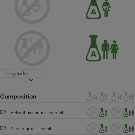
Petit électroménager - U
Complément
alimentaire
Mutuelle
Assurance emprunteur
Matelas
Champagne
bouteille
Banque en 
Légende
Téléviseur
Antimoustique
Lave-linge
Composition
Helianthus annuus seed oil
Radiateur électrique
Persea gratissima oil