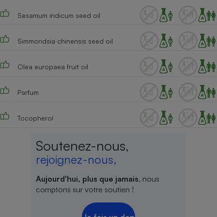
Téléphone mobile -
Smartphone
Sesamum indicum seed oil
Plaque de cuisson à
induction
Simmondsia chinensis seed oil
Olea europaea fruit oil
Climatiseur -
Ventilateur
Parfum
Antivirus
Tocopherol
Climatiseur -
Ventilateur
Soutenez-nous,
rejoignez-nous,
Aujourd'hui, plus que jamais
, nous
comptons sur votre soutien !