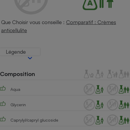
Téléphone mobile -
Smartphone
Plaque de cuisson à
induction
Que Choisir vous conseille :
Comparatif : Crèmes
anticellulite
Climatiseur -
Ventilateur
Légende
Antivirus
Composition
Climatiseur -
Ventilateur
Aqua
Glycerin
Caprylyl/capryl glucoside