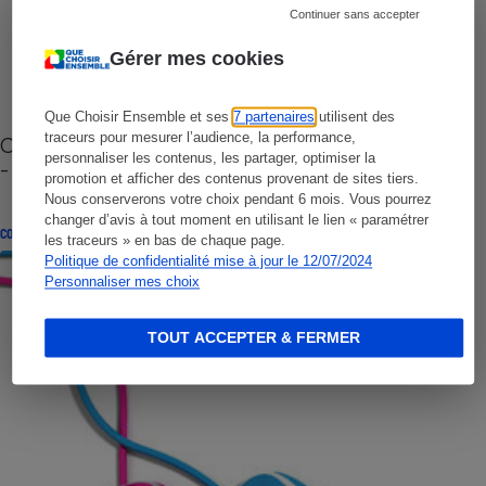
Continuer sans accepter
Gérer mes cookies
Que Choisir Ensemble et ses
7 partenaires
utilisent des
traceurs pour mesurer l’audience, la performance,
Cafetière à capsules zéro déchet CoffeeB (vidéo)
personnaliser les contenus, les partager, optimiser la
- Premières impressions
promotion et afficher des contenus provenant de sites tiers.
Nous conserverons votre choix pendant 6 mois. Vous pourrez
changer d’avis à tout moment en utilisant le lien « paramétrer
CONSEILS
les traceurs » en bas de chaque page.
Politique de confidentialité mise à jour le 12/07/2024
Personnaliser mes choix
TOUT ACCEPTER & FERMER