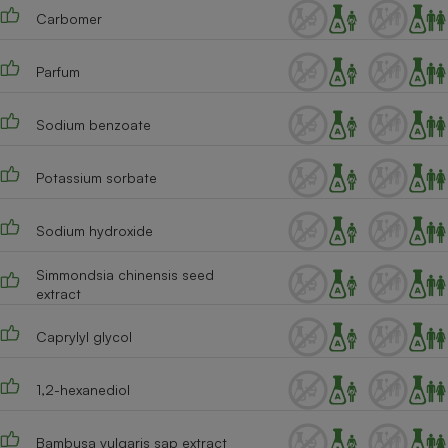
Carbomer
Cafetière à expressos
Parfum
Sodium benzoate
Potassium sorbate
Sodium hydroxide
Robot ménager
Simmondsia chinensis seed
extract
Caprylyl glycol
1,2-hexanediol
Bambusa vulgaris sap extract