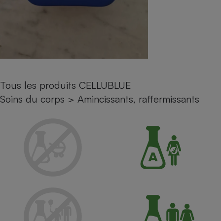
Petit électroménager - U
Complément
alimentaire
Mutuelle
Assurance emprunteur
Tous les produits CELLUBLUE
Matelas
Soins du corps
>
Amincissants, raffermissants
Champagne
bouteille
Banque en 
Téléviseur
Antimoustique
Lave-linge
Radiateur électrique