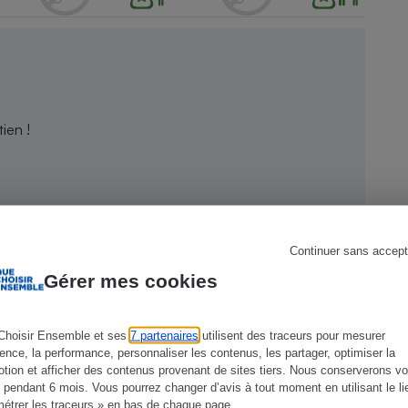
s
Réfrigérateur
ien !
Continuer sans accept
Gérer mes cookies
Choisir Ensemble et ses
7 partenaires
utilisent des traceurs pour mesurer
ience, la performance, personnaliser les contenus, les partager, optimiser la
tion et afficher des contenus provenant de sites tiers. Nous conserverons vo
 pendant 6 mois. Vous pourrez changer d’avis à tout moment en utilisant le li
étrer les traceurs » en bas de chaque page.
CONSEILS
G