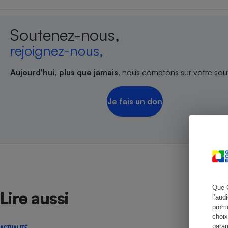
Soutenez-nous,
rejoignez-nous,
Cafetière à expresso
Aujourd'hui, plus que jamais
, nous comptons sur votre sout
Je fais un don
Robot ménager
Que 
Lire aussi
l’aud
promo
choix
param
ACTUALITÉ