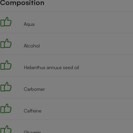
Composition
Internet
Gros électroménager
Téléphonie
Aqua
Petit électroménager 
Complément
alimentaire
Mutuelle
Assurance emprunteu
Alcohol
Helianthus annuus seed oil
Matelas
Champa
boutei
Banque 
Carbomer
Téléviseur
Antimoustique
Lave-linge
Caffeine
Glycerin