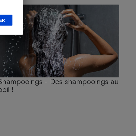
ER
Shampooings - Des shampooings au
poil !