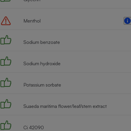
Radiateur électrique
Menthol
Téléphone mobile -
Smartphone
Plaque de cuisson à
induction
Sodium benzoate
Climatiseur -
Sodium hydroxide
Ventilateur
Potassium sorbate
Antivirus
Climatiseur -
Ventilateur
Suaeda maritima flower/leaf/stem extract
Ci 42090