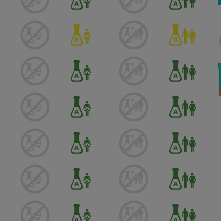
Électricité - Gaz
Appareil photo
numérique
Four encastrable
Lessive
Aspirateur