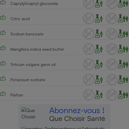
Caprylyl/capryl glucoside
Cafetière à expressos
Citric acid
Sodium benzoate
Mangifera indica seed butter
Triticum vulgare germ oil
Robot ménager
Potassium sorbate
Parfum
Abonnez-vous !
Que Choisir Santé
L'expertise, l'indépendance et l'objectivité