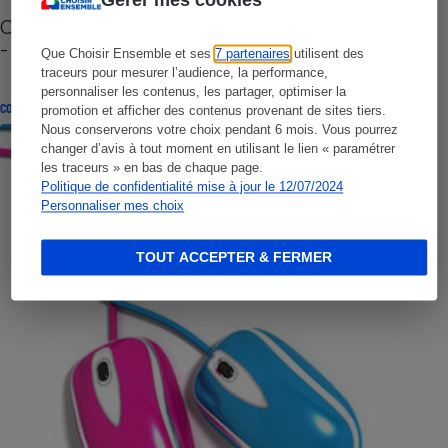
Gérer mes cookies
Cafetière à capsules zéro déchet CoffeeB (vidéo)
- Premières impressions
Que Choisir Ensemble et ses
7 partenaires
utilisent des
traceurs pour mesurer l’audience, la performance,
personnaliser les contenus, les partager, optimiser la
CONSEILS
promotion et afficher des contenus provenant de sites tiers.
Nous conserverons votre choix pendant 6 mois. Vous pourrez
changer d’avis à tout moment en utilisant le lien « paramétrer
les traceurs » en bas de chaque page.
Politique de confidentialité mise à jour le 12/07/2024
Personnaliser mes choix
TOUT ACCEPTER & FERMER