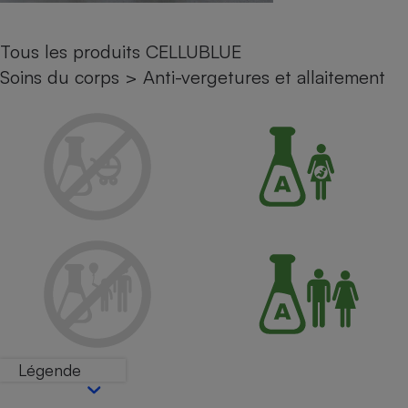
Petit électroménager - U
Complément
Tous les produits CELLUBLUE
alimentaire
Mutuelle
Soins du corps
>
Anti-vergetures et allaitement
Assurance emprunteur
Matelas
Champagne
bouteille
Banque en 
Téléviseur
Antimoustique
Lave-linge
Radiateur électrique
Légende