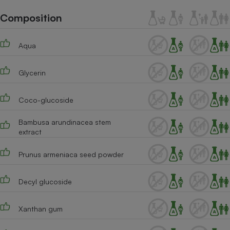
Téléphone mobile -
Smartphone
Composition
Plaque de cuisson à
induction
Aqua
Glycerin
Climatiseur -
Ventilateur
Coco-glucoside
Antivirus
Bambusa arundinacea stem
extract
Climatiseur -
Ventilateur
Prunus armeniaca seed powder
Decyl glucoside
Xanthan gum