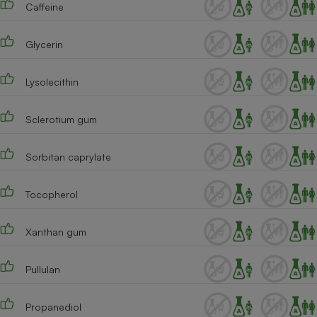
Caffeine
Cafetière à expressos
Glycerin
Lysolecithin
Sclerotium gum
Sorbitan caprylate
Robot ménager
Tocopherol
Xanthan gum
Pullulan
Propanediol