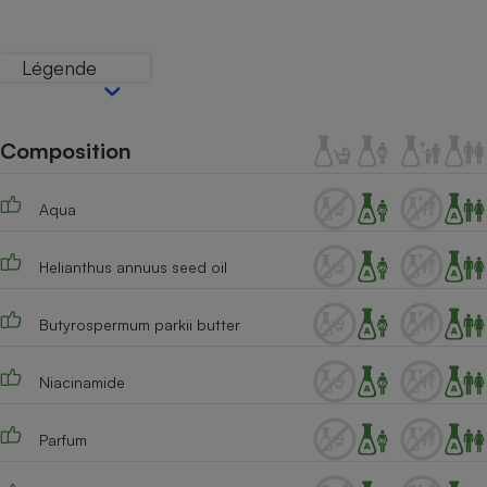
Téléphone mobile -
Smartphone
Plaque de cuisson à
Légende
induction
Composition
Climatiseur -
Ventilateur
Aqua
Antivirus
Helianthus annuus seed oil
Climatiseur -
Ventilateur
Butyrospermum parkii butter
Niacinamide
Parfum