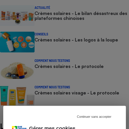
ACTUALITÉ
Crèmes solaires - Le bilan désastreux des
plateformes chinoises
CONSEILS
Crèmes solaires - Les logos à la loupe
COMMENT NOUS TESTONS
Crèmes solaires - Le protocole
COMMENT NOUS TESTONS
Crèmes solaires visage - Le protocole
Continuer sans accepter
Lire aussi
Gérer mes cookies