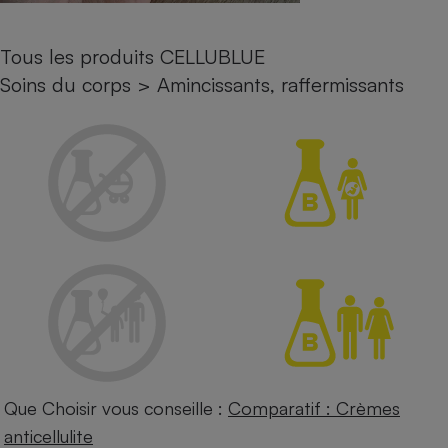
Petit électroménager - U
Complément
Tous les produits CELLUBLUE
alimentaire
Mutuelle
Soins du corps
>
Amincissants, raffermissants
Assurance emprunteur
Matelas
Champagne
bouteille
Banque en 
Téléviseur
Antimoustique
Lave-linge
Radiateur électrique
Que Choisir vous conseille :
Comparatif : Crèmes
anticellulite