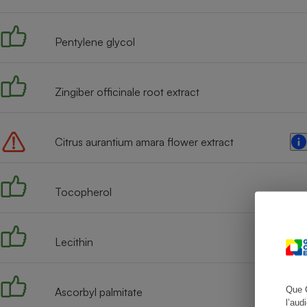
Pentylene glycol
Cafetière à expresso
Zingiber officinale root extract
Citrus aurantium amara flower extract
Tocopherol
Robot ménager
Lecithin
Que 
Ascorbyl palmitate
l’aud