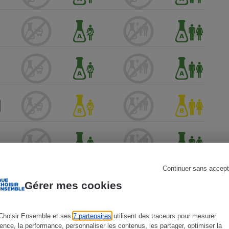
s
Réfrigérateur
Continuer sans accept
Gérer mes cookies
Choisir Ensemble et ses
7 partenaires
utilisent des traceurs pour mesurer
ience, la performance, personnaliser les contenus, les partager, optimiser la