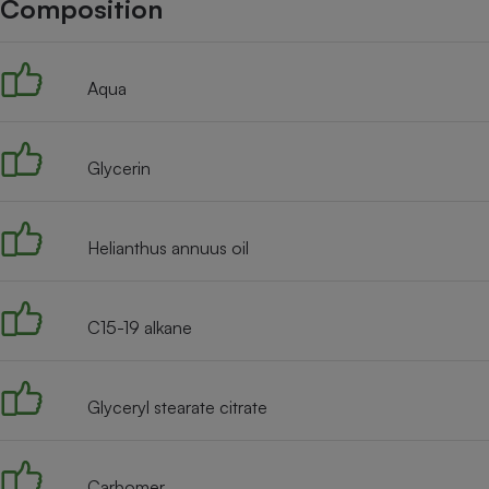
Composition
Internet
Gros électroménager
Téléphonie
Aqua
Petit électroménager 
Complément
alimentaire
Mutuelle
Assurance emprunteu
Glycerin
Helianthus annuus oil
Matelas
Champa
boutei
Banque 
C15-19 alkane
Téléviseur
Antimoustique
Lave-linge
Glyceryl stearate citrate
Carbomer