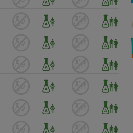
Électricité - Gaz
Appareil photo
numérique
Four encastrable
Lessive
Aspirateur