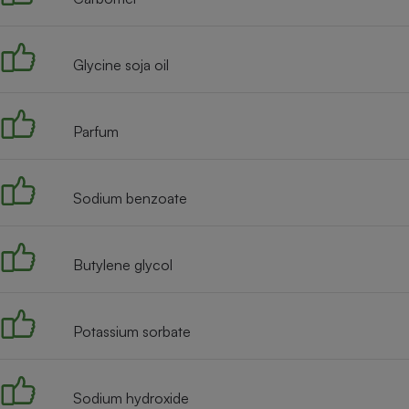
Radiateur électrique
Glycine soja oil
Téléphone mobile -
Smartphone
Plaque de cuisson à
induction
Parfum
Climatiseur -
Sodium benzoate
Ventilateur
Butylene glycol
Antivirus
Climatiseur -
Ventilateur
Potassium sorbate
Sodium hydroxide