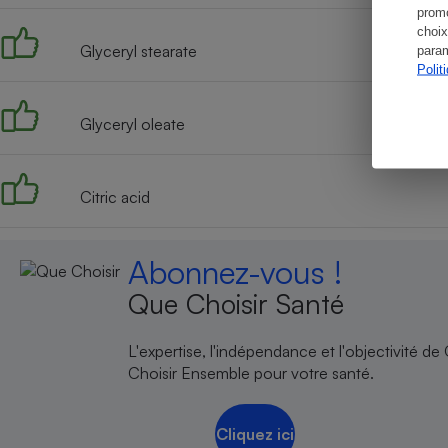
promo
choix
Glyceryl stearate
param
Polit
Glyceryl oleate
Citric acid
Abonnez-vous !
Que Choisir Santé
L'expertise, l'indépendance et l'objectivité de
Choisir Ensemble pour votre santé.
Cliquez ici