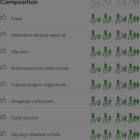
Composition
Téléphone mobile -
Smartphone
Plaque de cuisson à
Aqua
induction
Helianthus annuus seed oil
Climatiseur -
Ventilateur
Glycerin
Butyrospermum parkii butter
Antivirus
Climatiseur -
Caprylic/capric triglyceride
Ventilateur
Dicaprylyl carbonate
Cetyl alcohol
Glyceryl stearate citrate