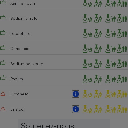
Xanthan gum
Sodium citrate
Tocopherol
Citric acid
Sodium benzoate
Parfum
Citronellol
Linalool
Soutenez-nous,