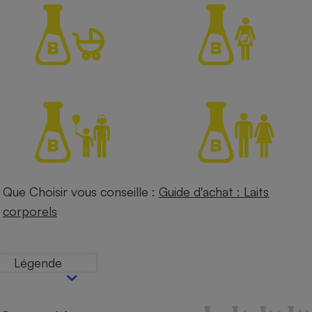
Petit électroménager - U
Complément
alimentaire
Mutuelle
Assurance emprunteur
Matelas
Champagne
bouteille
Banque en 
Téléviseur
Que Choisir vous conseille :
Guide d'achat : Laits
Antimoustique
Lave-linge
corporels
Légende
Radiateur électrique