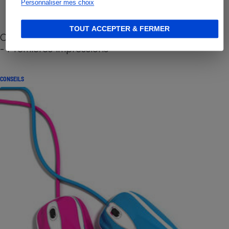
Personnaliser mes choix
TOUT ACCEPTER & FERMER
Cafetière à capsules zéro déchet CoffeeB (vidéo)
- Premières impressions
CONSEILS