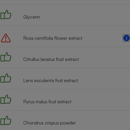
Radiateur électrique
Glycerin
Téléphone mobile -
Smartphone
Plaque de cuisson à
induction
Rosa centifolia flower extract
Citrullus lanatus fruit extract
Climatiseur -
Ventilateur
Lens esculenta fruit extract
Antivirus
Climatiseur -
Ventilateur
Pyrus malus fruit extract
Chondrus crispus powder