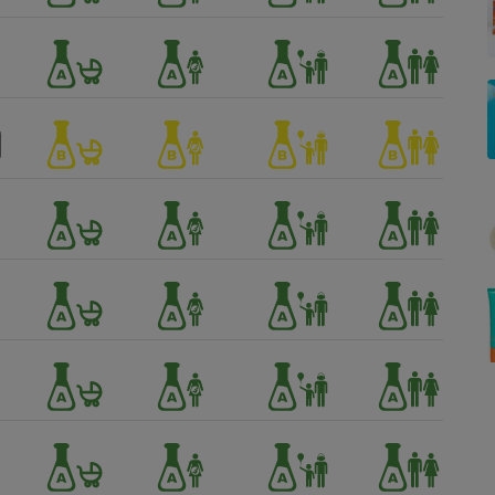
Électricité - Gaz
Appareil photo
numérique
Four encastrable
Lessive
Aspirateur