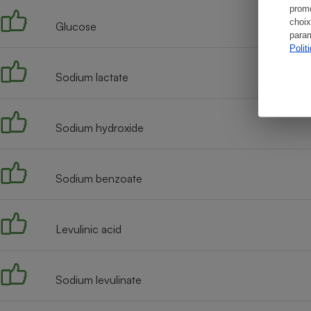
promo
choix
Glucose
param
Polit
Sodium lactate
Sodium hydroxide
Sodium benzoate
Levulinic acid
Sodium levulinate