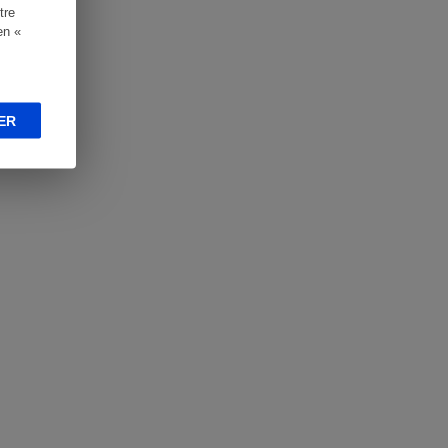
tre
en «
ER