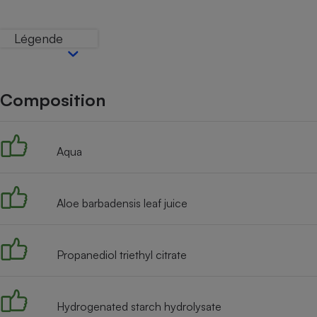
Internet
Légende
Gros électroménager
Téléphonie
Petit électroménager 
Complément
alimentaire
Composition
Mutuelle
Assurance emprunteu
Aqua
Matelas
Champa
boutei
Aloe barbadensis leaf juice
Banque 
Téléviseur
Antimoustique
Lave-linge
Propanediol triethyl citrate
Hydrogenated starch hydrolysate