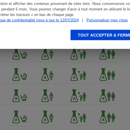
tion et afficher des contenus provenant de sites tiers. Nous conserverons vo
 pendant 6 mois. Vous pourrez changer d’avis à tout moment en utilisant le li
étrer les traceurs » en bas de chaque page.
ique de confidentialité mise à jour le 12/07/2024
|
Personnaliser mes choix
TOUT ACCEPTER & FERM