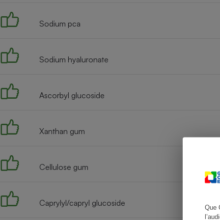
Sodium pca
Cafetière à expresso
Sodium hyaluronate
Ascorbyl glucoside
Xanthan gum
Robot ménager
Cellulose gum
Caprylyl/capryl glucoside
Que 
l’aud