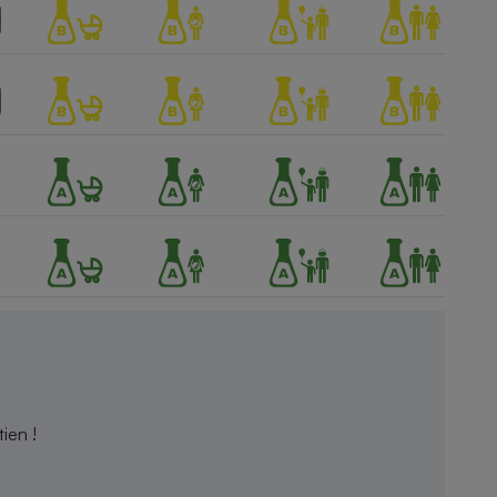
ien !