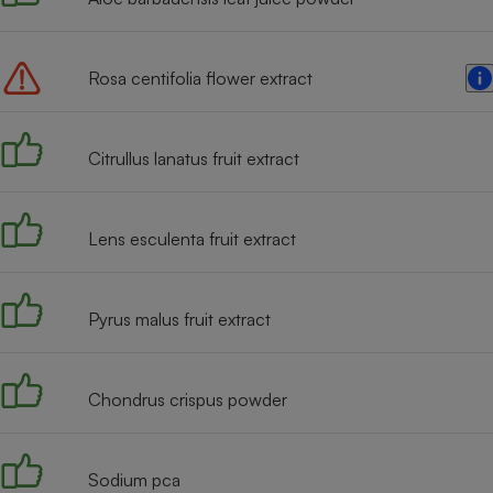
Radiateur électrique
Rosa centifolia flower extract
Téléphone mobile -
Smartphone
Plaque de cuisson à
induction
Citrullus lanatus fruit extract
Climatiseur -
Lens esculenta fruit extract
Ventilateur
Pyrus malus fruit extract
Antivirus
Climatiseur -
Ventilateur
Chondrus crispus powder
Sodium pca