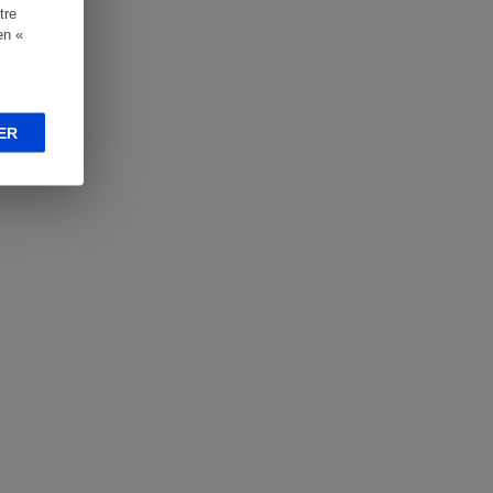
tre
en «
ER