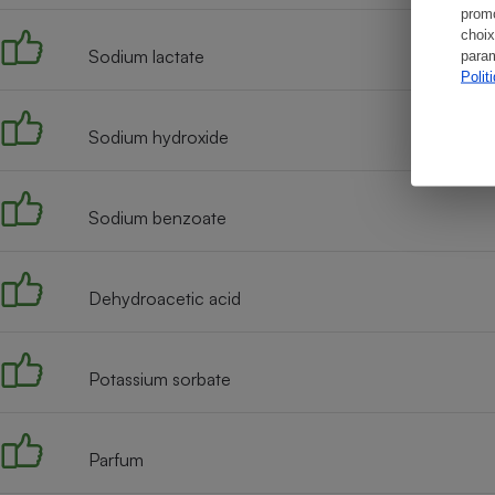
promo
choix
Sodium lactate
param
Polit
Sodium hydroxide
Sodium benzoate
Dehydroacetic acid
Potassium sorbate
Parfum