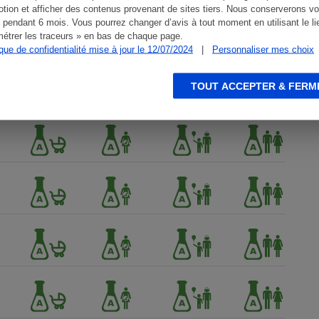
tion et afficher des contenus provenant de sites tiers. Nous conserverons vo
 pendant 6 mois. Vous pourrez changer d’avis à tout moment en utilisant le li
étrer les traceurs » en bas de chaque page.
ique de confidentialité mise à jour le 12/07/2024
|
Personnaliser mes choix
TOUT ACCEPTER & FERM