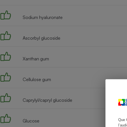
Sodium hyaluronate
Cafetière à expresso
Ascorbyl glucoside
Xanthan gum
Cellulose gum
Robot ménager
Caprylyl/capryl glucoside
Que 
Glucose
l’aud