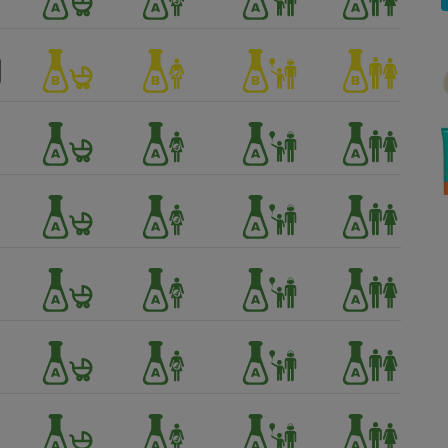
Électricité - Gaz
Appareil photo
numérique
Four encastrable
Lessive
Aspirateur