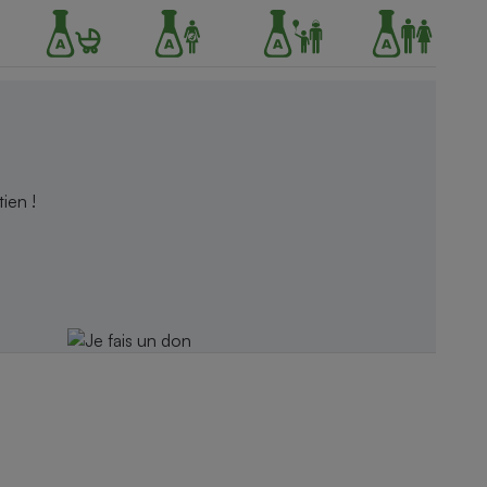
ien !