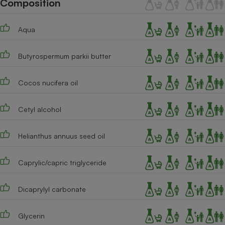
Composition
Téléphone mobile -
Smartphone
Plaque de cuisson à
Aqua
induction
Butyrospermum parkii butter
Climatiseur -
Ventilateur
Cocos nucifera oil
Cetyl alcohol
Antivirus
Climatiseur -
Helianthus annuus seed oil
Ventilateur
Caprylic/capric triglyceride
Dicaprylyl carbonate
Glycerin