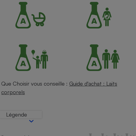
Petit électroménager - U
Complément
alimentaire
Mutuelle
Assurance emprunteur
Matelas
Champagne
bouteille
Banque en 
Téléviseur
Que Choisir vous conseille :
Guide d'achat : Laits
Antimoustique
Lave-linge
corporels
Légende
Radiateur électrique