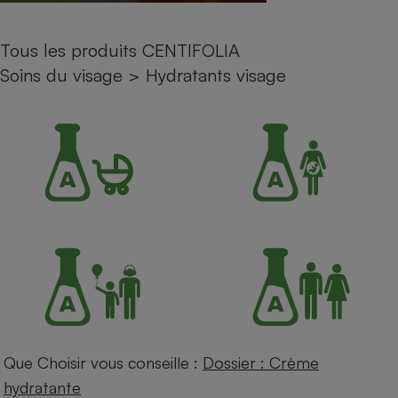
Petit électroménager - U
Complément
Tous les produits CENTIFOLIA
alimentaire
Mutuelle
Soins du visage
>
Hydratants visage
Assurance emprunteur
Matelas
Champagne
bouteille
Banque en 
Téléviseur
Antimoustique
Lave-linge
Radiateur électrique
Que Choisir vous conseille :
Dossier : Crème
hydratante