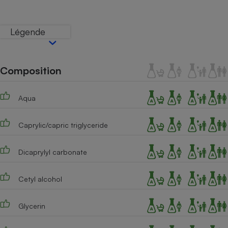
Téléphone mobile -
Smartphone
Plaque de cuisson à
Légende
induction
Composition
Climatiseur -
Ventilateur
Aqua
Antivirus
Caprylic/capric triglyceride
Climatiseur -
Ventilateur
Dicaprylyl carbonate
Cetyl alcohol
Glycerin