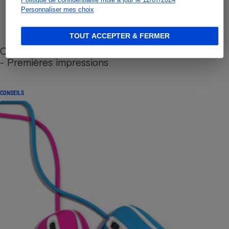
Personnaliser mes choix
TOUT ACCEPTER & FERMER
Cafetière à capsules zéro déchet CoffeeB (vidéo)
- Premières impressions
CONSEILS