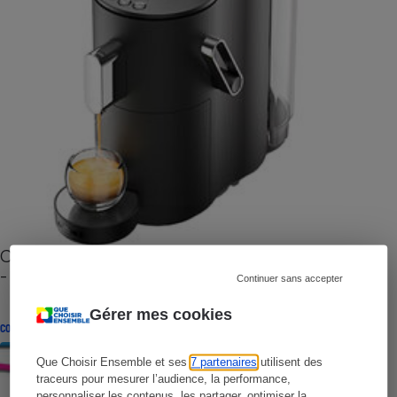
Cafetière à capsules zéro déchet CoffeeB (vidéo)
- Premières impressions
Continuer sans accepter
Gérer mes cookies
CONSEILS
Que Choisir Ensemble et ses
7 partenaires
utilisent des
traceurs pour mesurer l’audience, la performance,
personnaliser les contenus, les partager, optimiser la