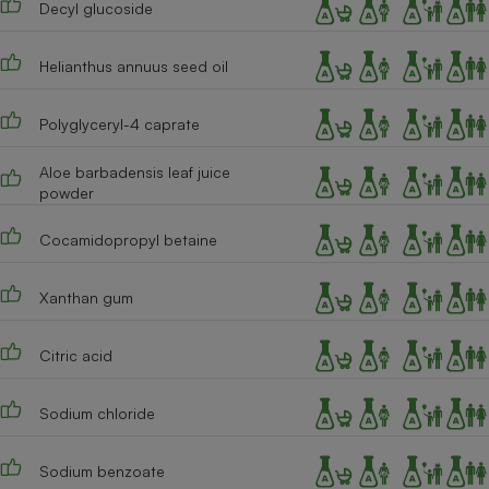
Decyl glucoside
Téléphone mobile -
Smartphone
Plaque de cuisson à
induction
Helianthus annuus seed oil
Polyglyceryl-4 caprate
Climatiseur -
Aloe barbadensis leaf juice
Ventilateur
powder
Cocamidopropyl betaine
Antivirus
Climatiseur -
Xanthan gum
Ventilateur
Citric acid
Sodium chloride
Sodium benzoate