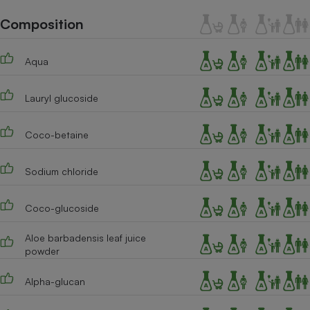
Téléphone mobile -
Smartphone
Composition
Plaque de cuisson à
induction
Aqua
Lauryl glucoside
Climatiseur -
Ventilateur
Coco-betaine
Antivirus
Sodium chloride
Climatiseur -
Ventilateur
Coco-glucoside
Aloe barbadensis leaf juice
powder
Alpha-glucan