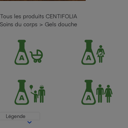
Petit électroménager - U
Complément
Tous les produits CENTIFOLIA
alimentaire
Mutuelle
Soins du corps
>
Gels douche
Assurance emprunteur
Matelas
Champagne
bouteille
Banque en 
Téléviseur
Antimoustique
Lave-linge
Radiateur électrique
Légende