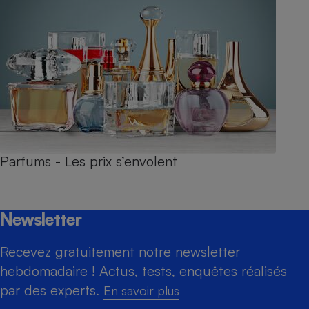
Parfums - Les prix s’envolent
Newsletter
Recevez gratuitement notre newsletter
hebdomadaire ! Actus, tests, enquêtes réalisés
par des experts.
En savoir plus