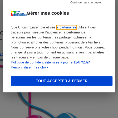
Continuer sans accepter
Gérer mes cookies
Que Choisir Ensemble et ses
7 partenaires
utilisent des
Cafetière à capsules zéro déchet CoffeeB (vidéo)
traceurs pour mesurer l’audience, la performance,
personnaliser les contenus, les partager, optimiser la
- Premières impressions
promotion et afficher des contenus provenant de sites tiers.
Nous conserverons votre choix pendant 6 mois. Vous pourrez
changer d’avis à tout moment en utilisant le lien « paramétrer
CONSEILS
les traceurs » en bas de chaque page.
Politique de confidentialité mise à jour le 12/07/2024
Personnaliser mes choix
TOUT ACCEPTER & FERMER