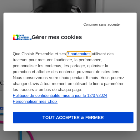
Continuer sans accepter
Gérer mes cookies
Que Choisir Ensemble et ses
7 partenaires
utilisent des
traceurs pour mesurer l’audience, la performance,
personnaliser les contenus, les partager, optimiser la
promotion et afficher des contenus provenant de sites tiers.
Nous conserverons votre choix pendant 6 mois. Vous pourrez
Cafetière à capsules zéro déchet CoffeeB (vidéo)
changer d’avis à tout moment en utilisant le lien « paramétrer
- Premières impressions
les traceurs » en bas de chaque page.
Politique de confidentialité mise à jour le 12/07/2024
Personnaliser mes choix
CONSEILS
TOUT ACCEPTER & FERMER