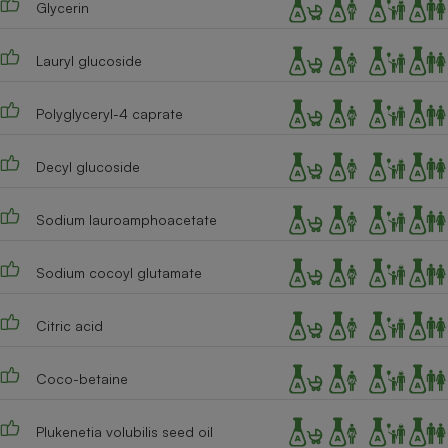
Glycerin
Téléphone mobile -
Smartphone
Plaque de cuisson à
induction
Lauryl glucoside
Polyglyceryl-4 caprate
Climatiseur -
Ventilateur
Decyl glucoside
Sodium lauroamphoacetate
Antivirus
Climatiseur -
Sodium cocoyl glutamate
Ventilateur
Citric acid
Coco-betaine
Plukenetia volubilis seed oil