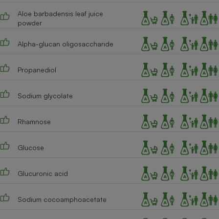
Aloe barbadensis leaf juice
Cafetière à expressos
powder
Alpha-glucan oligosaccharide
Propanediol
Sodium glycolate
Robot ménager
Rhamnose
Glucose
Glucuronic acid
Sodium cocoamphoacetate