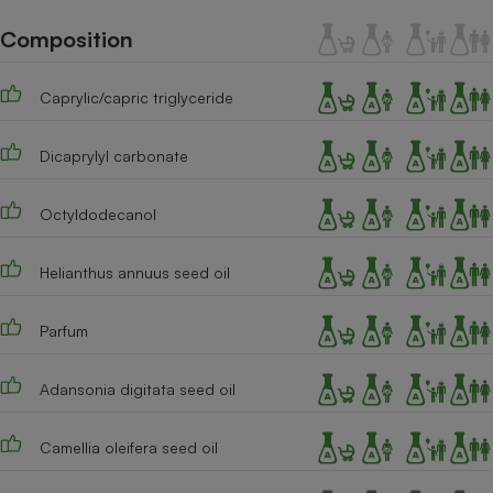
Téléphone mobile -
Smartphone
Composition
Plaque de cuisson à
induction
Caprylic/capric triglyceride
Dicaprylyl carbonate
Climatiseur -
Ventilateur
Octyldodecanol
Antivirus
Helianthus annuus seed oil
Climatiseur -
Ventilateur
Parfum
Adansonia digitata seed oil
Camellia oleifera seed oil