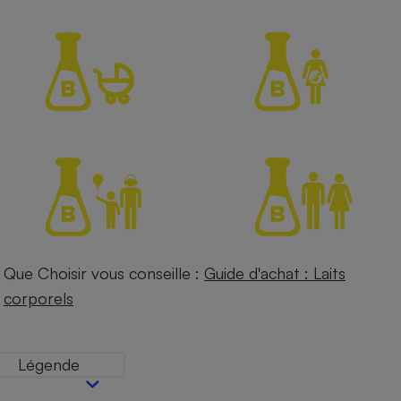
Petit électroménager - U
Complément
alimentaire
Mutuelle
Assurance emprunteur
Matelas
Champagne
bouteille
Banque en 
Téléviseur
Antimoustique
Lave-linge
Que Choisir vous conseille :
Guide d'achat : Laits
corporels
Radiateur électrique
Légende