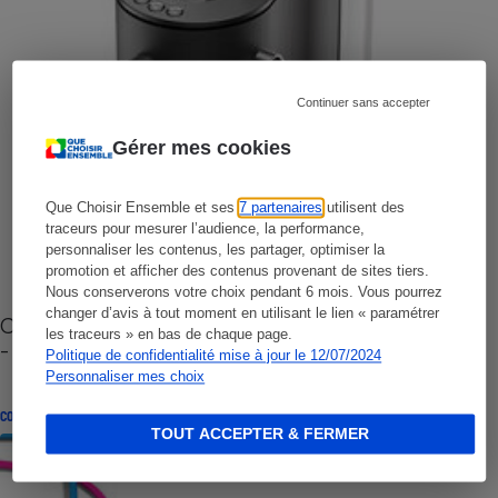
Continuer sans accepter
Gérer mes cookies
Que Choisir Ensemble et ses
7 partenaires
utilisent des
traceurs pour mesurer l’audience, la performance,
personnaliser les contenus, les partager, optimiser la
promotion et afficher des contenus provenant de sites tiers.
Nous conserverons votre choix pendant 6 mois. Vous pourrez
changer d’avis à tout moment en utilisant le lien « paramétrer
Cafetière à capsules zéro déchet CoffeeB (vidéo)
les traceurs » en bas de chaque page.
- Premières impressions
Politique de confidentialité mise à jour le 12/07/2024
Personnaliser mes choix
CONSEILS
TOUT ACCEPTER & FERMER