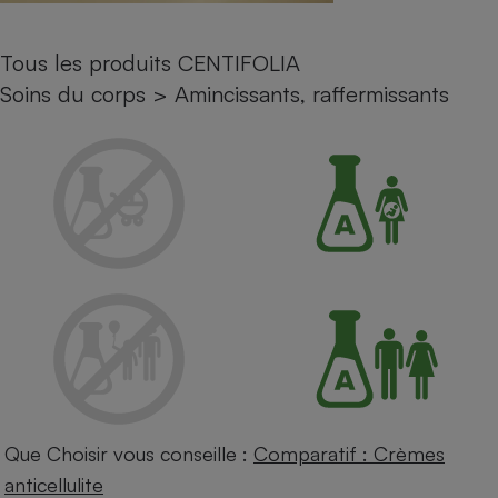
Petit électroménager - U
Complément
Tous les produits CENTIFOLIA
alimentaire
Mutuelle
Soins du corps
>
Amincissants, raffermissants
Assurance emprunteur
Matelas
Champagne
bouteille
Banque en 
Téléviseur
Antimoustique
Lave-linge
Radiateur électrique
Que Choisir vous conseille :
Comparatif : Crèmes
anticellulite