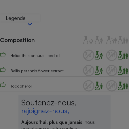
Téléphone mobile -
Smartphone
Plaque de cuisson à
Légende
induction
Composition
Climatiseur -
Ventilateur
Helianthus annuus seed oil
Antivirus
Bellis perennis flower extract
Climatiseur -
Ventilateur
Tocopherol
Soutenez-nous,
rejoignez-nous,
Aujourd'hui, plus que jamais
, nous
comptons sur votre soutien !