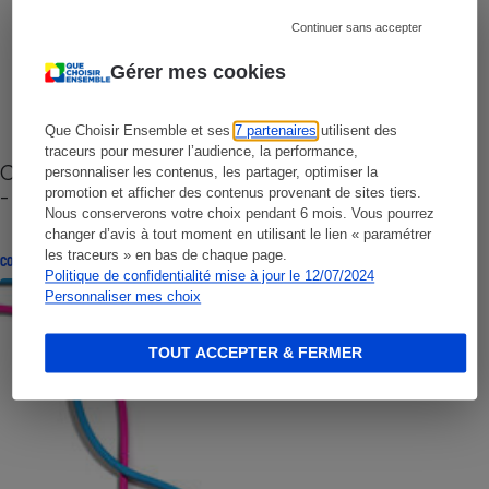
Continuer sans accepter
Gérer mes cookies
Que Choisir Ensemble et ses
7 partenaires
utilisent des
traceurs pour mesurer l’audience, la performance,
Cafetière à capsules zéro déchet CoffeeB (vidéo)
personnaliser les contenus, les partager, optimiser la
- Premières impressions
promotion et afficher des contenus provenant de sites tiers.
Nous conserverons votre choix pendant 6 mois. Vous pourrez
changer d’avis à tout moment en utilisant le lien « paramétrer
les traceurs » en bas de chaque page.
CONSEILS
Politique de confidentialité mise à jour le 12/07/2024
Personnaliser mes choix
TOUT ACCEPTER & FERMER