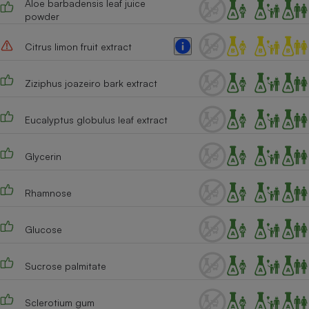
Aloe barbadensis leaf juice
Téléphone mobile -
powder
Smartphone
Plaque de cuisson à
induction
Citrus limon fruit extract
Ziziphus joazeiro bark extract
Climatiseur -
Ventilateur
Eucalyptus globulus leaf extract
Glycerin
Antivirus
Climatiseur -
Ventilateur
Rhamnose
Glucose
Sucrose palmitate
Sclerotium gum