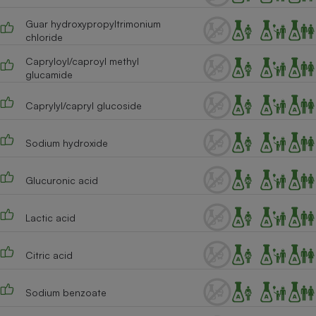
Cafetière à expressos
Guar hydroxypropyltrimonium
chloride
Capryloyl/caproyl methyl
glucamide
Caprylyl/capryl glucoside
Sodium hydroxide
Robot ménager
Glucuronic acid
Lactic acid
Citric acid
Sodium benzoate