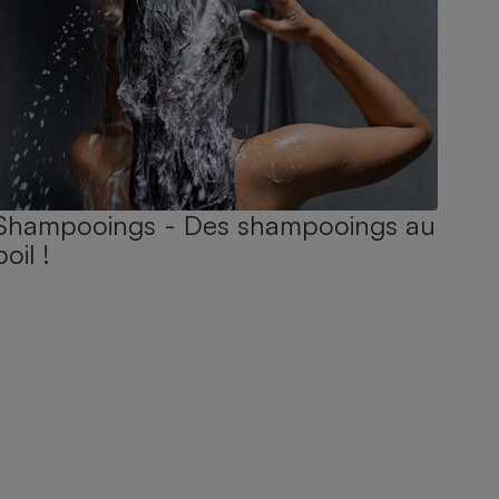
Shampooings - Des shampooings au
poil !