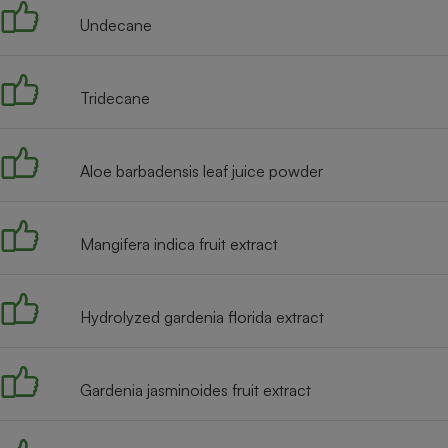
Radiateur électrique
Undecane
Téléphone mobile -
Smartphone
Tridecane
Plaque de cuisson à
induction
Aloe barbadensis leaf juice powder
Climatiseur -
Ventilateur
Mangifera indica fruit extract
Antivirus
Hydrolyzed gardenia florida extract
Climatiseur -
Ventilateur
Gardenia jasminoides fruit extract