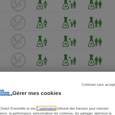
s
Réfrigérateur
Continuer sans accept
Gérer mes cookies
Choisir Ensemble et ses
7 partenaires
utilisent des traceurs pour mesurer
ience, la performance, personnaliser les contenus, les partager, optimiser la