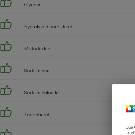
Glycerin
Hydrolyzed corn starch
Cafetière à expresso
Maltodextrin
Sodium pca
Robot ménager
Sodium chloride
Tocopherol
Que 
l’aud