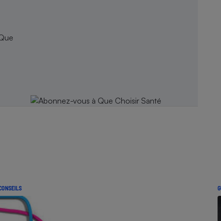
 Que
CONSEILS
G