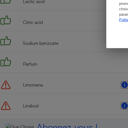
Lactic acid
promo
choix
param
Polit
Citric acid
Sodium benzoate
Parfum
Limonene
Linalool
Abonnez-vous !