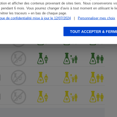
tion et afficher des contenus provenant de sites tiers. Nous conserverons vo
 pendant 6 mois. Vous pourrez changer d’avis à tout moment en utilisant le li
étrer les traceurs » en bas de chaque page.
ique de confidentialité mise à jour le 12/07/2024
|
Personnaliser mes choix
TOUT ACCEPTER & FERM