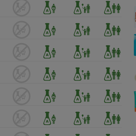
Électricité - Gaz
Appareil photo
numérique
Four encastrable
Lessive
Aspirateur