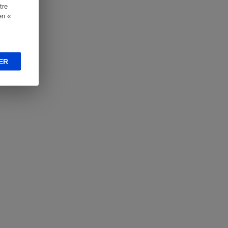
tre
en «
ER