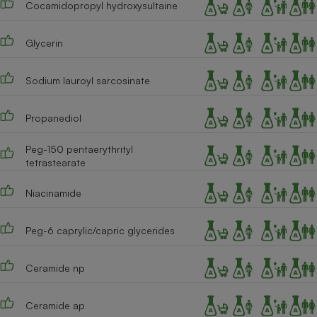
Cocamidopropyl hydroxysultaine
Téléphone mobile -
Smartphone
Plaque de cuisson à
induction
Glycerin
Sodium lauroyl sarcosinate
Climatiseur -
Ventilateur
Propanediol
Peg-150 pentaerythrityl
Antivirus
tetrastearate
Climatiseur -
Niacinamide
Ventilateur
Peg-6 caprylic/capric glycerides
Ceramide np
Ceramide ap