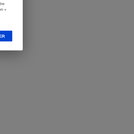
tre
en «
ER