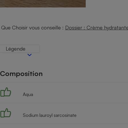
Internet
Gros électroménager
Téléphonie
Petit électroménager 
Que Choisir vous conseille :
Dossier : Crème hydratant
Complément
alimentaire
Mutuelle
Assurance emprunteu
Légende
Composition
Matelas
Champa
boutei
Banque 
Téléviseur
Aqua
Antimoustique
Lave-linge
Sodium lauroyl sarcosinate