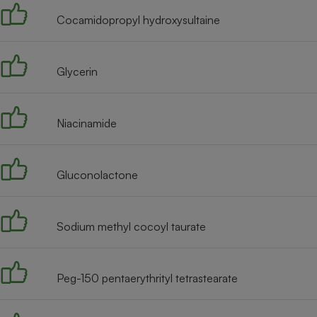
Radiateur électrique
Cocamidopropyl hydroxysultaine
Téléphone mobile -
Smartphone
Glycerin
Plaque de cuisson à
induction
Niacinamide
Climatiseur -
Ventilateur
Gluconolactone
Antivirus
Sodium methyl cocoyl taurate
Climatiseur -
Ventilateur
Peg-150 pentaerythrityl tetrastearate