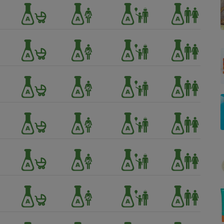
Électricité - Gaz
Appareil photo
numérique
Four encastrable
Lessive
Aspirateur