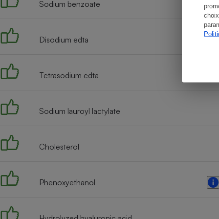
Sodium benzoate
promo
choix
param
Polit
Disodium edta
Tetrasodium edta
Sodium lauroyl lactylate
Cholesterol
Phenoxyethanol
Hydrolyzed hyaluronic acid