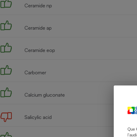
Ceramide np
Ceramide ap
Cafetière à expresso
Ceramide eop
Carbomer
Robot ménager
Calcium gluconate
Salicylic acid
Que 
l’aud