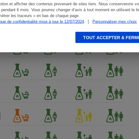
tion et afficher des contenus provenant de sites tiers. Nous conserverons vo
 pendant 6 mois. Vous pourrez changer d’avis à tout moment en utilisant le li
étrer les traceurs » en bas de chaque page.
ique de confidentialité mise à jour le 12/07/2024
|
Personnaliser mes choix
TOUT ACCEPTER & FERM