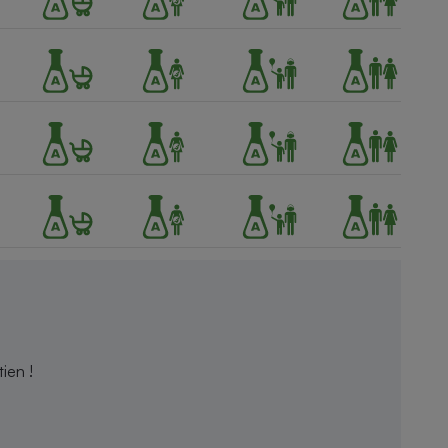
ien !