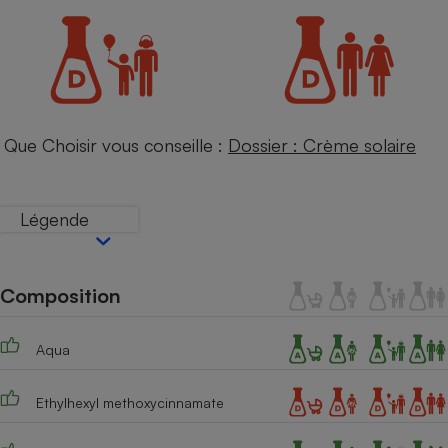
Petit électroménager - U
Complément
alimentaire
Mutuelle
Assurance emprunteur
Que Choisir vous conseille :
Dossier : Crème solaire
Matelas
Champagne
bouteille
Légende
Banque en 
Téléviseur
Antimoustique
Lave-linge
Composition
Aqua
Radiateur électrique
Ethylhexyl methoxycinnamate