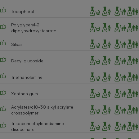
Cafetière à expressos
Tocopherol
Polyglyceryl-2
dipolyhydroxystearate
Silica
Decyl glucoside
Robot ménager
Triethanolamine
Xanthan gum
Acrylates/c10-30 alkyl acrylate
crosspolymer
Trisodium ethylenediamine
disuccinate