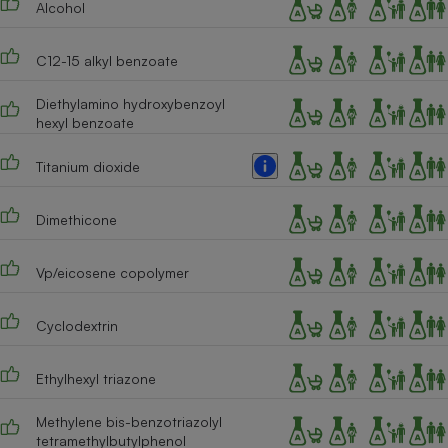
Alcohol
Téléphone mobile -
Smartphone
Plaque de cuisson à
induction
C12-15 alkyl benzoate
Diethylamino hydroxybenzoyl
hexyl benzoate
Climatiseur -
Ventilateur
Titanium dioxide
Dimethicone
Antivirus
Climatiseur -
Vp/eicosene copolymer
Ventilateur
Cyclodextrin
Ethylhexyl triazone
Methylene bis-benzotriazolyl
tetramethylbutylphenol