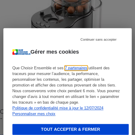
Continuer sans accepter
Gérer mes cookies
Que Choisir Ensemble et ses
7 partenaires
utilisent des
traceurs pour mesurer l’audience, la performance,
personnaliser les contenus, les partager, optimiser la
promotion et afficher des contenus provenant de sites tiers.
Nous conserverons votre choix pendant 6 mois. Vous pourrez
changer d’avis à tout moment en utilisant le lien « paramétrer
les traceurs » en bas de chaque page.
Politique de confidentialité mise à jour le 12/07/2024
Cafetière à capsules zéro déchet CoffeeB (vidéo)
Personnaliser mes choix
- Premières impressions
TOUT ACCEPTER & FERMER