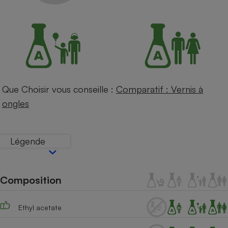
Petit électroménager - U
Complément
alimentaire
Mutuelle
Assurance emprunteur
Que Choisir vous conseille :
Comparatif : Vernis à
Matelas
Champagne
ongles
bouteille
Banque en 
Téléviseur
Légende
Antimoustique
Lave-linge
Composition
Radiateur électrique
Ethyl acetate