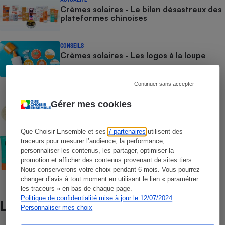
Crèmes solaires - Le bilan désastreux des
plateformes chinoises
CONSEILS
Crèmes solaires - Les logos à la loupe
Continuer sans accepter
COMMENT NOUS TESTONS
Crèmes solaires - Le protocole
Gérer mes cookies
Que Choisir Ensemble et ses
7 partenaires
utilisent des
COMMENT NOUS TESTONS
traceurs pour mesurer l’audience, la performance,
Crèmes solaires visage - Le protocole
personnaliser les contenus, les partager, optimiser la
promotion et afficher des contenus provenant de sites tiers.
Nous conserverons votre choix pendant 6 mois. Vous pourrez
changer d’avis à tout moment en utilisant le lien « paramétrer
les traceurs » en bas de chaque page.
Politique de confidentialité mise à jour le 12/07/2024
Lire aussi
Personnaliser mes choix