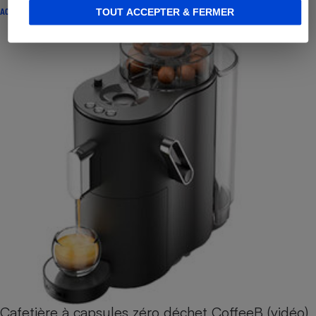
ACTUALITÉ
TOUT ACCEPTER & FERMER
Cafetière à capsules zéro déchet CoffeeB (vidéo)