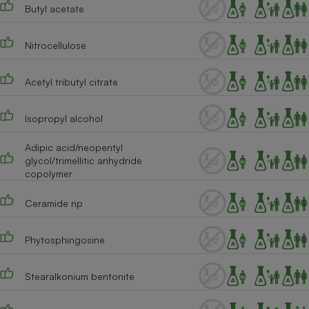
Téléphone mobile -
Butyl acetate
Smartphone
Plaque de cuisson à
induction
Nitrocellulose
Acetyl tributyl citrate
Climatiseur -
Ventilateur
Isopropyl alcohol
Adipic acid/neopentyl
Antivirus
glycol/trimellitic anhydride
copolymer
Climatiseur -
Ventilateur
Ceramide np
Phytosphingosine
Stearalkonium bentonite