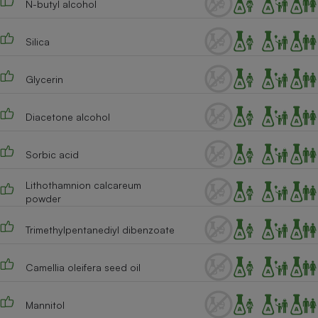
N-butyl alcohol
Cafetière à expressos
Silica
Glycerin
Diacetone alcohol
Sorbic acid
Robot ménager
Lithothamnion calcareum
powder
Trimethylpentanediyl dibenzoate
Camellia oleifera seed oil
Mannitol