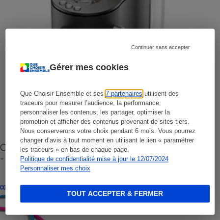
Continuer sans accepter
Gérer mes cookies
Que Choisir Ensemble et ses
7 partenaires
utilisent des
traceurs pour mesurer l’audience, la performance,
personnaliser les contenus, les partager, optimiser la
promotion et afficher des contenus provenant de sites tiers.
Nous conserverons votre choix pendant 6 mois. Vous pourrez
changer d’avis à tout moment en utilisant le lien « paramétrer
Cafetière à capsules zéro déchet CoffeeB (vidéo)
les traceurs » en bas de chaque page.
- Premières impressions
Politique de confidentialité mise à jour le 12/07/2024
Personnaliser mes choix
CONSEILS
TOUT ACCEPTER & FERMER