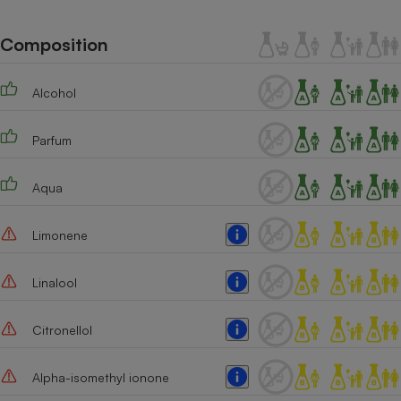
Téléphone mobile -
Smartphone
Plaque de cuisson à
Composition
induction
Alcohol
Climatiseur -
Parfum
Ventilateur
Aqua
Antivirus
Climatiseur -
Limonene
Ventilateur
Linalool
Citronellol
Alpha-isomethyl ionone