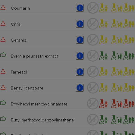
Coumarin
Cafetière à expressos
Citral
Geraniol
Evernia prunastri extract
Robot ménager
Farnesol
Benzyl benzoate
Ethylhexyl methoxycinnamate
Butyl methoxydibenzoylmethane