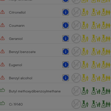
Cafetière à expressos
Citronellol
Coumarin
Geraniol
Benzyl benzoate
Robot ménager
Eugenol
Benzyl alcohol
Butyl methoxydibenzoylmethane
Ci 19140