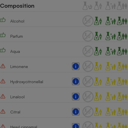
Téléphone mobile -
Composition
Smartphone
Plaque de cuisson à
induction
Alcohol
Parfum
Climatiseur -
Ventilateur
Aqua
Antivirus
Limonene
Climatiseur -
Ventilateur
Hydroxycitronellal
Linalool
Citral
Hexyl cinnamal