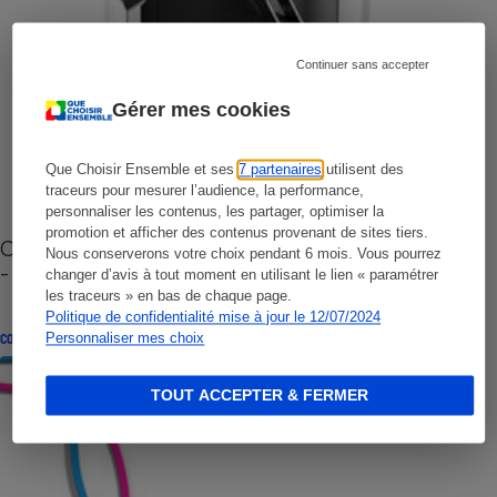
Continuer sans accepter
Gérer mes cookies
Que Choisir Ensemble et ses
7 partenaires
utilisent des
traceurs pour mesurer l’audience, la performance,
personnaliser les contenus, les partager, optimiser la
promotion et afficher des contenus provenant de sites tiers.
Cafetière à capsules zéro déchet CoffeeB (vidéo)
Nous conserverons votre choix pendant 6 mois. Vous pourrez
- Premières impressions
changer d’avis à tout moment en utilisant le lien « paramétrer
les traceurs » en bas de chaque page.
Politique de confidentialité mise à jour le 12/07/2024
Personnaliser mes choix
CONSEILS
TOUT ACCEPTER & FERMER