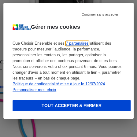
Continuer sans accepter
Gérer mes cookies
Que Choisir Ensemble et ses
7 partenaires
utilisent des
traceurs pour mesurer l’audience, la performance,
personnaliser les contenus, les partager, optimiser la
Cafetière à capsules zéro déchet CoffeeB (vidéo)
promotion et afficher des contenus provenant de sites tiers.
Nous conserverons votre choix pendant 6 mois. Vous pourrez
- Premières impressions
changer d’avis à tout moment en utilisant le lien « paramétrer
les traceurs » en bas de chaque page.
Politique de confidentialité mise à jour le 12/07/2024
CONSEILS
Personnaliser mes choix
TOUT ACCEPTER & FERMER