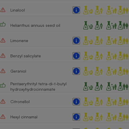
Cafetière à expressos
Linalool
Helianthus annuus seed oil
Limonene
Benzyl salicylate
Robot ménager
Geraniol
Pentaerythrityl tetra-di-t-butyl
hydroxyhydrocinnamate
Citronellol
Hexyl cinnamal