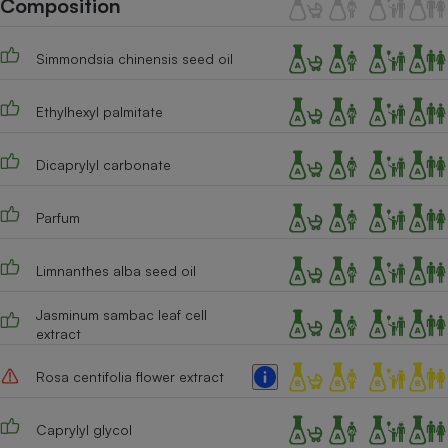
Composition
Téléphone mobile -
Smartphone
Plaque de cuisson à
Simmondsia chinensis seed oil
induction
Ethylhexyl palmitate
Climatiseur -
Ventilateur
Dicaprylyl carbonate
Parfum
Antivirus
Climatiseur -
Limnanthes alba seed oil
Ventilateur
Jasminum sambac leaf cell
extract
Rosa centifolia flower extract
Caprylyl glycol