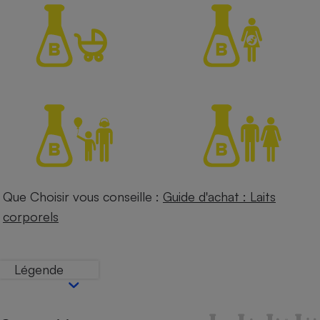
Petit électroménager - U
Complément
alimentaire
Mutuelle
Assurance emprunteur
Matelas
Champagne
bouteille
Banque en 
Téléviseur
Que Choisir vous conseille :
Guide d'achat : Laits
Antimoustique
Lave-linge
corporels
Légende
Radiateur électrique