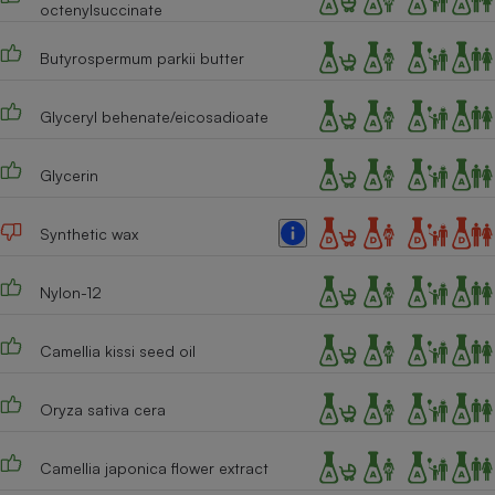
octenylsuccinate
Cafetière à expressos
Butyrospermum parkii butter
Glyceryl behenate/eicosadioate
Glycerin
Synthetic wax
Robot ménager
Nylon-12
Camellia kissi seed oil
Oryza sativa cera
Camellia japonica flower extract