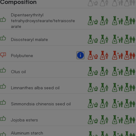
Composition
Téléphone mobile -
Smartphone
Plaque de cuisson à
Dipentaerythrityl
induction
tetrahydroxystearate/tetraisoste
arate
Diisostearyl malate
Climatiseur -
Ventilateur
Polybutene
Antivirus
Olus oil
Climatiseur -
Ventilateur
Limnanthes alba seed oil
Simmondsia chinensis seed oil
Jojoba esters
Aluminum starch