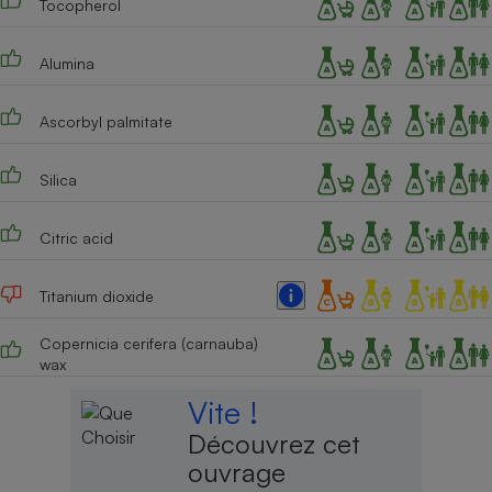
Tocopherol
Alumina
Ascorbyl palmitate
Silica
Citric acid
Titanium dioxide
Copernicia cerifera (carnauba)
wax
Vite !
Découvrez cet
ouvrage