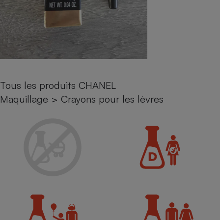
Petit électroménager - U
Complément
alimentaire
Mutuelle
Assurance emprunteur
Tous les produits CHANEL
Matelas
Maquillage
>
Crayons pour les lèvres
Champagne
bouteille
Banque en 
Téléviseur
Antimoustique
Lave-linge
Radiateur électrique