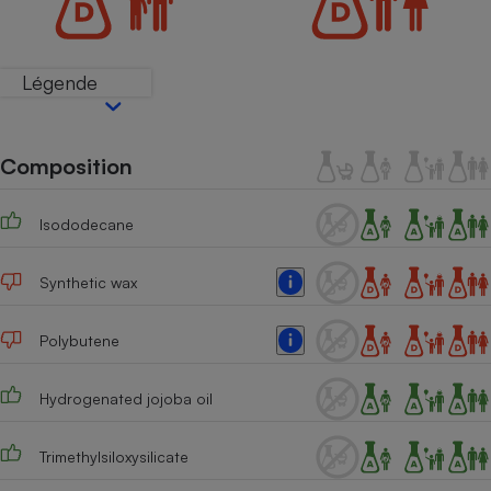
Téléphone mobile -
Smartphone
Plaque de cuisson à
induction
Légende
Climatiseur -
Composition
Ventilateur
Isododecane
Antivirus
Synthetic wax
Climatiseur -
Ventilateur
Polybutene
Hydrogenated jojoba oil
Trimethylsiloxysilicate