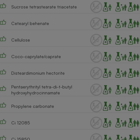
Sucrose tetrastearate triacetate
Cafetière à expressos
Cetearyl behenate
Cellulose
Coco-caprylate/caprate
Robot ménager
Disteardimonium hectorite
Pentaerythrityl tetra-di-t-butyl
hydroxyhydrocinnamate
Propylene carbonate
Ci 12085
Ci 15850