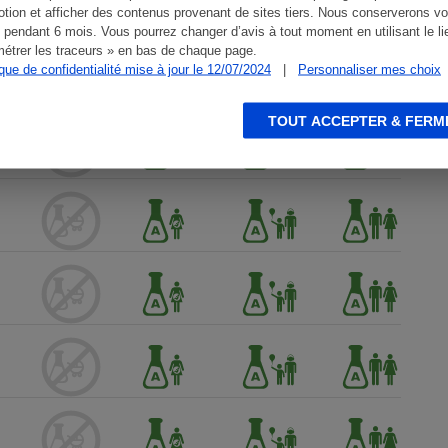
tion et afficher des contenus provenant de sites tiers. Nous conserverons vo
 pendant 6 mois. Vous pourrez changer d’avis à tout moment en utilisant le li
étrer les traceurs » en bas de chaque page.
ique de confidentialité mise à jour le 12/07/2024
|
Personnaliser mes choix
TOUT ACCEPTER & FERM