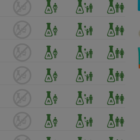
Électricité - Gaz
Appareil photo
numérique
Four encastrable
Lessive
Aspirateur