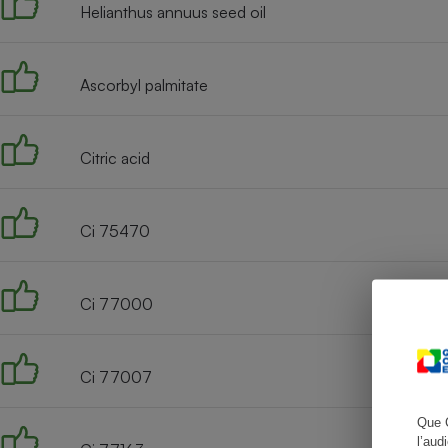
Helianthus annuus seed oil
Ascorbyl palmitate
Cafetière à expresso
Citric acid
Ci 75470
Robot ménager
Ci 77000
Ci 77007
Que 
l’aud