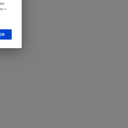
tre
en «
ER