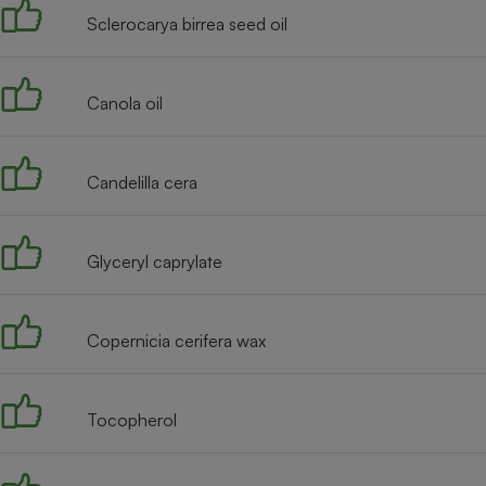
Radiateur électrique
Sclerocarya birrea seed oil
Téléphone mobile -
Smartphone
Canola oil
Plaque de cuisson à
induction
Candelilla cera
Climatiseur -
Ventilateur
Glyceryl caprylate
Antivirus
Copernicia cerifera wax
Climatiseur -
Ventilateur
Tocopherol