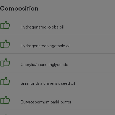
Internet
Composition
Gros électroménager
Téléphonie
Petit électroménager 
Hydrogenated jojoba oil
Complément
alimentaire
Mutuelle
Assurance emprunteu
Hydrogenated vegetable oil
Caprylic/capric triglyceride
Matelas
Champa
boutei
Banque 
Téléviseur
Simmondsia chinensis seed oil
Antimoustique
Lave-linge
Butyrospermum parkii butter