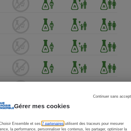
s
Réfrigérateur
Continuer sans accept
Gérer mes cookies
Choisir Ensemble et ses
7 partenaires
utilisent des traceurs pour mesurer
ience, la performance, personnaliser les contenus, les partager, optimiser la