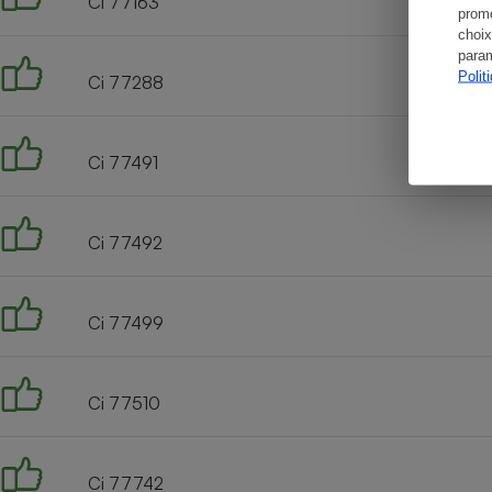
Ci 77163
promo
choix
param
Polit
Ci 77288
Ci 77491
Ci 77492
Ci 77499
Ci 77510
Ci 77742