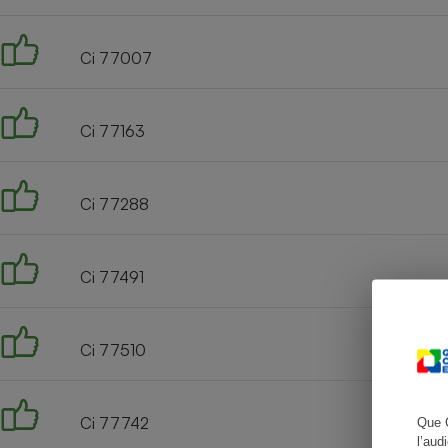
Ci 77007
Cafetière à expresso
Ci 77163
Ci 77288
Ci 77491
Robot ménager
Ci 77510
Ci 77742
Que 
l’aud