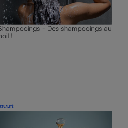
Shampooings - Des shampooings au
poil !
CTUALITÉ