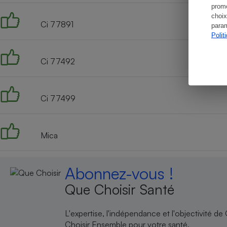
promo
choix
Ci 77891
param
Polit
Ci 77492
Ci 77499
Mica
Abonnez-vous !
Que Choisir Santé
L'expertise, l'indépendance et l'objectivité de
Choisir Ensemble pour votre santé.