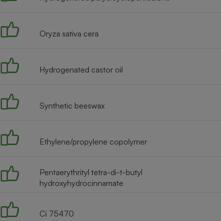
Radiateur électrique
Oryza sativa cera
Téléphone mobile -
Smartphone
Plaque de cuisson à
induction
Hydrogenated castor oil
Climatiseur -
Synthetic beeswax
Ventilateur
Ethylene/propylene copolymer
Antivirus
Climatiseur -
Ventilateur
Pentaerythrityl tetra-di-t-butyl
hydroxyhydrocinnamate
Ci 75470