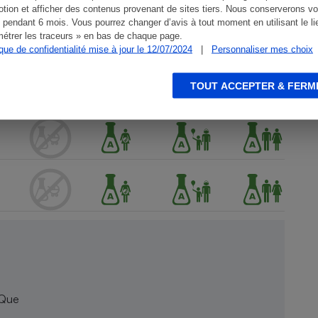
tion et afficher des contenus provenant de sites tiers. Nous conserverons vo
 pendant 6 mois. Vous pourrez changer d’avis à tout moment en utilisant le li
étrer les traceurs » en bas de chaque page.
ique de confidentialité mise à jour le 12/07/2024
|
Personnaliser mes choix
TOUT ACCEPTER & FERM
 Que