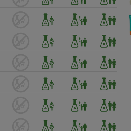
Électricité - Gaz
Appareil photo
numérique
Four encastrable
Lessive
Aspirateur