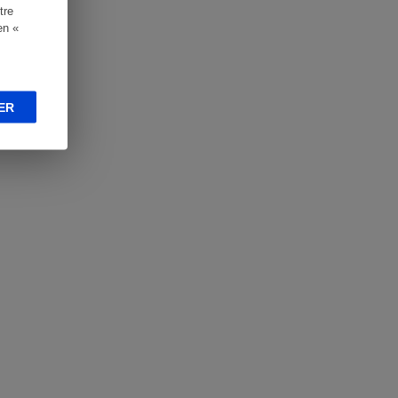
tre
en «
ER