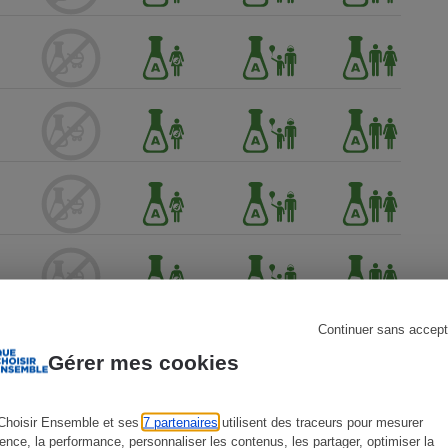
s
Réfrigérateur
Continuer sans accept
Gérer mes cookies
Choisir Ensemble et ses
7 partenaires
utilisent des traceurs pour mesurer
ience, la performance, personnaliser les contenus, les partager, optimiser la