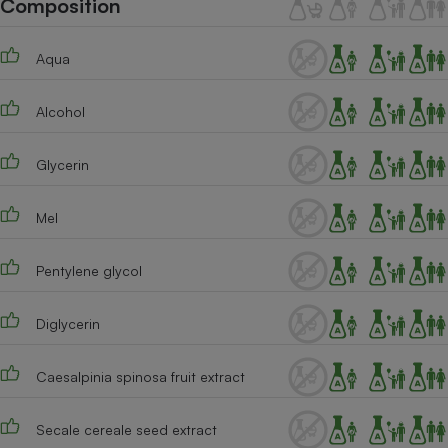
Composition
Téléphone mobile -
Smartphone
Plaque de cuisson à
Aqua
induction
Alcohol
Climatiseur -
Ventilateur
Glycerin
Mel
Antivirus
Climatiseur -
Pentylene glycol
Ventilateur
Diglycerin
Caesalpinia spinosa fruit extract
Secale cereale seed extract