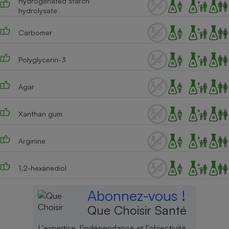
Hydrogenated starch
hydrolysate
Carbomer
Polyglycerin-3
Agar
Xanthan gum
Arginine
1,2-hexanediol
Abonnez-vous !
Que Choisir Santé
L'expertise, l'indépendance et l'objectivité