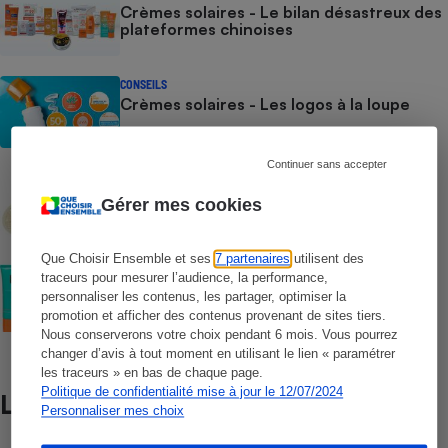
Crèmes solaires - Le bilan désastreux des
plateformes chinoises
CONSEILS
Crèmes solaires - Les logos à la loupe
Continuer sans accepter
COMMENT NOUS TESTONS
Crèmes solaires - Le protocole
Gérer mes cookies
Que Choisir Ensemble et ses
7 partenaires
utilisent des
COMMENT NOUS TESTONS
traceurs pour mesurer l’audience, la performance,
Crèmes solaires visage - Le protocole
personnaliser les contenus, les partager, optimiser la
promotion et afficher des contenus provenant de sites tiers.
Nous conserverons votre choix pendant 6 mois. Vous pourrez
changer d’avis à tout moment en utilisant le lien « paramétrer
les traceurs » en bas de chaque page.
Politique de confidentialité mise à jour le 12/07/2024
Lire aussi
Personnaliser mes choix