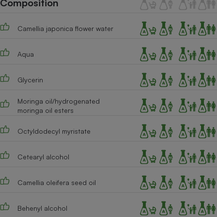
Composition
Téléphone mobile -
Smartphone
Plaque de cuisson à
Camellia japonica flower water
induction
Aqua
Climatiseur -
Ventilateur
Glycerin
Moringa oil/hydrogenated
moringa oil esters
Antivirus
Climatiseur -
Octyldodecyl myristate
Ventilateur
Cetearyl alcohol
Camellia oleifera seed oil
Behenyl alcohol