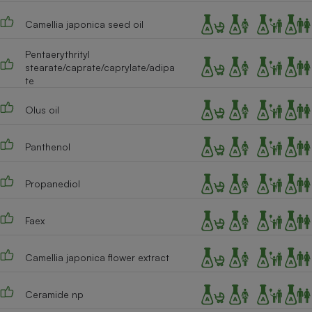
Cafetière à expressos
Camellia japonica seed oil
Pentaerythrityl
stearate/caprate/caprylate/adipa
te
Olus oil
Panthenol
Robot ménager
Propanediol
Faex
Camellia japonica flower extract
Ceramide np