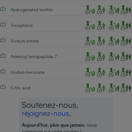
Hydrogenated lecithin
Tocopherol
Sodium citrate
Palmitoyl tetrapeptide-7
Sodium benzoate
Citric acid
Soutenez-nous,
rejoignez-nous,
Aujourd'hui, plus que jamais
, nous
comptons sur votre soutien !