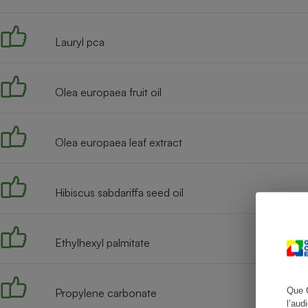
Lauryl pca
Cafetière à expresso
Olea europaea fruit oil
Olea europaea leaf extract
Hibiscus sabdariffa seed oil
Robot ménager
Ethylhexyl palmitate
Que 
Propylene carbonate
l’aud