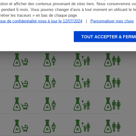
tion et afficher des contenus provenant de sites tiers. Nous conserverons vo
 pendant 6 mois. Vous pourrez changer d’avis à tout moment en utilisant le li
étrer les traceurs » en bas de chaque page.
ique de confidentialité mise à jour le 12/07/2024
|
Personnaliser mes choix
TOUT ACCEPTER & FERM