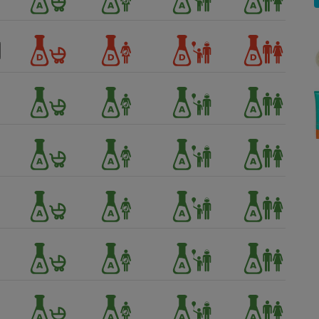
Électricité - Gaz
Appareil photo
numérique
Four encastrable
Lessive
Aspirateur