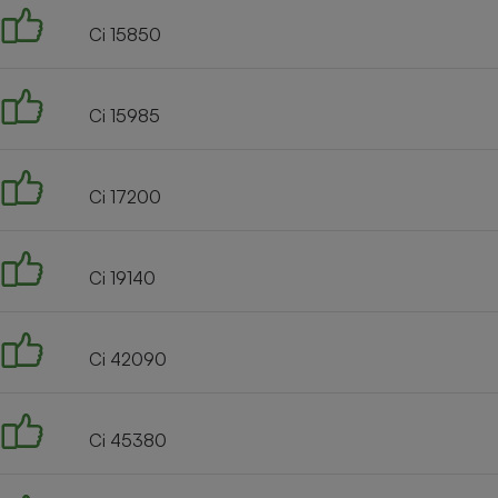
Ci 15850
Ci 15985
Ci 17200
Ci 19140
Ci 42090
Ci 45380