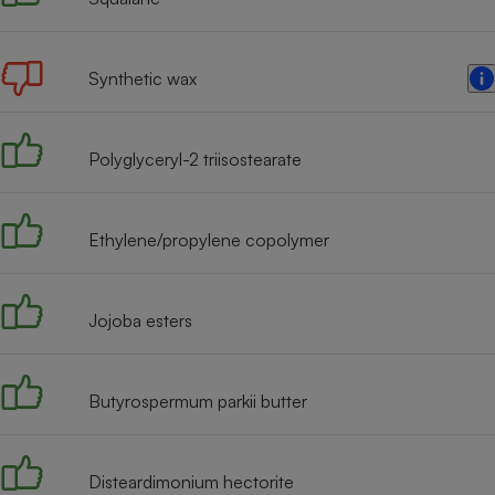
Radiateur électrique
Synthetic wax
Téléphone mobile -
Smartphone
Plaque de cuisson à
induction
Polyglyceryl-2 triisostearate
Climatiseur -
Ethylene/propylene copolymer
Ventilateur
Jojoba esters
Antivirus
Climatiseur -
Ventilateur
Butyrospermum parkii butter
Disteardimonium hectorite