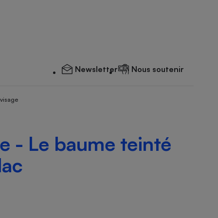
Newsletter
Nous soutenir
 visage
 - Le baume teinté
lac