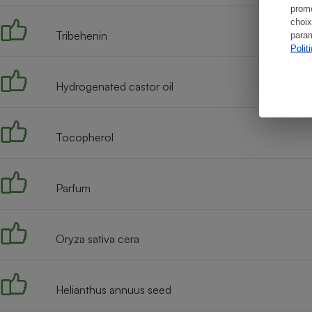
promo
choix
Tribehenin
param
Polit
Hydrogenated castor oil
Tocopherol
Parfum
Oryza sativa cera
Helianthus annuus seed