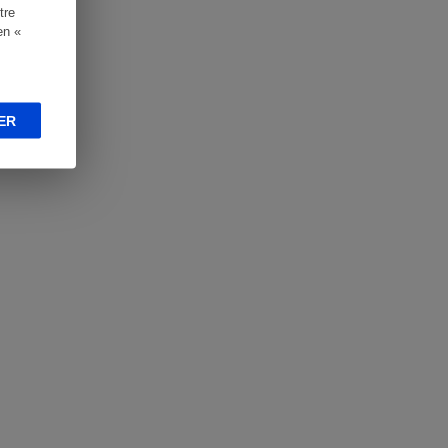
tre
en «
ER