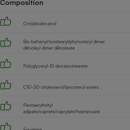
Composition
Internet
Gros électroménager
Téléphonie
Octyldodecanol
Petit électroménager 
Complément
alimentaire
Mutuelle
Bis-behenyl/isostearyl/phytosteryl dimer
Assurance emprunteu
dilinoleyl dimer dilinoleate
Polyglyceryl-10 decaisostearate
Matelas
Champa
boutei
Banque 
C10-30 cholesterol/lanosterol esters
Téléviseur
Antimoustique
Lave-linge
Pentaerythrityl
adipate/caprate/caprylate/heptanoate
Squalane