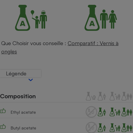
Petit électroménager - U
Complément
alimentaire
Mutuelle
Assurance emprunteur
Que Choisir vous conseille :
Comparatif : Vernis à
ongles
Matelas
Champagne
bouteille
Banque en 
Légende
Téléviseur
Antimoustique
Lave-linge
Composition
Ethyl acetate
Radiateur électrique
Butyl acetate