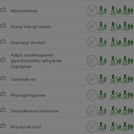
Téléphone mobile -
Smartphone
Nitrocellulose
Plaque de cuisson à
induction
Acetyl tributyl citrate
Isopropyl alcohol
Climatiseur -
Ventilateur
Adipic acid/neopentyl
glycol/trimellitic anhydride
copolymer
Antivirus
Climatiseur -
Ceramide np
Ventilateur
Phytosphingosine
Stearalkonium bentonite
N-butyl alcohol