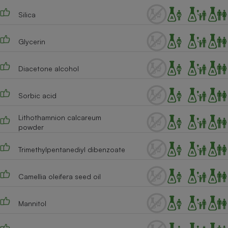
Silica
Cafetière à expressos
Glycerin
Diacetone alcohol
Sorbic acid
Lithothamnion calcareum
Robot ménager
powder
Trimethylpentanediyl dibenzoate
Camellia oleifera seed oil
Mannitol