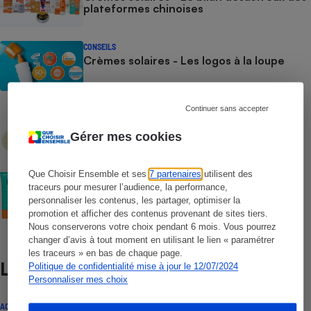
plateformes chinoises
CONSEILS
Crèmes solaires - Les logos à la loupe
Continuer sans accepter
COMMENT NOUS TESTONS
Crèmes solaires - Le protocole
Gérer mes cookies
Que Choisir Ensemble et ses
7 partenaires
utilisent des
COMMENT NOUS TESTONS
Crèmes solaires visage - Le protocole
traceurs pour mesurer l’audience, la performance,
personnaliser les contenus, les partager, optimiser la
promotion et afficher des contenus provenant de sites tiers.
Nous conserverons votre choix pendant 6 mois. Vous pourrez
changer d’avis à tout moment en utilisant le lien « paramétrer
les traceurs » en bas de chaque page.
Lire aussi
Politique de confidentialité mise à jour le 12/07/2024
Personnaliser mes choix
ACTUALITÉ