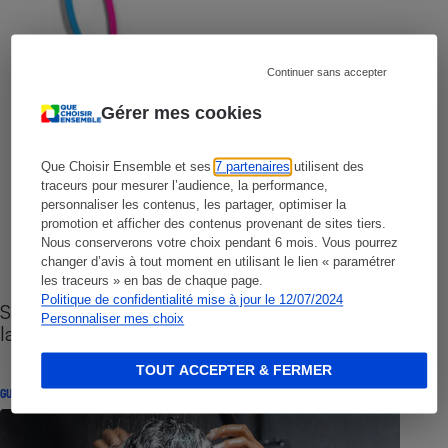
Continuer sans accepter
Gérer mes cookies
Que Choisir Ensemble et ses
7 partenaires
utilisent des
traceurs pour mesurer l’audience, la performance,
personnaliser les contenus, les partager, optimiser la
promotion et afficher des contenus provenant de sites tiers.
Nous conserverons votre choix pendant 6 mois. Vous pourrez
changer d’avis à tout moment en utilisant le lien « paramétrer
les traceurs » en bas de chaque page.
Politique de confidentialité mise à jour le 12/07/2024
Sites de rencontres - Nos conseils pour vous
Personnaliser mes choix
lancer
TOUT ACCEPTER & FERMER
GUIDE D'ACHAT