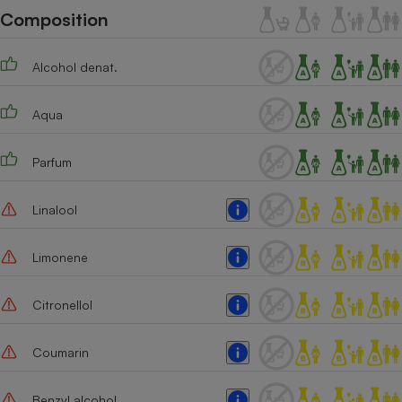
Téléphone mobile -
Composition
Smartphone
Plaque de cuisson à
induction
Alcohol denat.
Aqua
Climatiseur -
Ventilateur
Parfum
Antivirus
Linalool
Climatiseur -
Ventilateur
Limonene
Citronellol
Coumarin
Benzyl alcohol