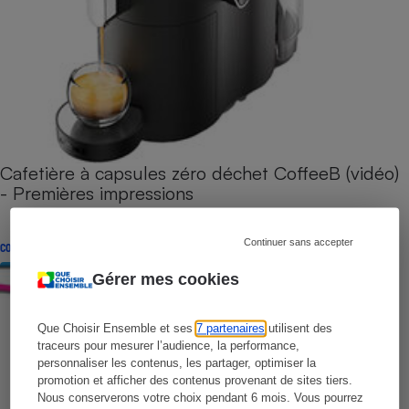
Cafetière à capsules zéro déchet CoffeeB (vidéo)
- Premières impressions
Continuer sans accepter
CONSEILS
Gérer mes cookies
Que Choisir Ensemble et ses
7 partenaires
utilisent des
traceurs pour mesurer l’audience, la performance,
personnaliser les contenus, les partager, optimiser la
promotion et afficher des contenus provenant de sites tiers.
Nous conserverons votre choix pendant 6 mois. Vous pourrez