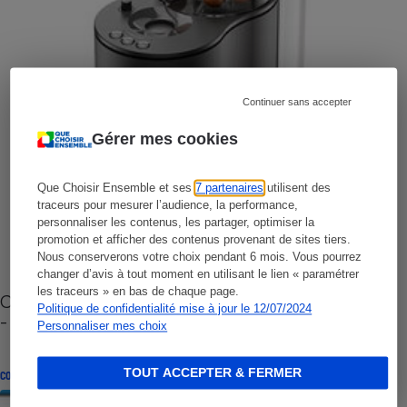
Continuer sans accepter
Gérer mes cookies
Que Choisir Ensemble et ses
7 partenaires
utilisent des
traceurs pour mesurer l’audience, la performance,
personnaliser les contenus, les partager, optimiser la
promotion et afficher des contenus provenant de sites tiers.
Nous conserverons votre choix pendant 6 mois. Vous pourrez
changer d’avis à tout moment en utilisant le lien « paramétrer
les traceurs » en bas de chaque page.
Cafetière à capsules zéro déchet CoffeeB (vidéo)
Politique de confidentialité mise à jour le 12/07/2024
- Premières impressions
Personnaliser mes choix
TOUT ACCEPTER & FERMER
CONSEILS