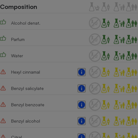
Téléphone mobile -
Composition
Smartphone
Plaque de cuisson à
induction
Alcohol denat.
Parfum
Climatiseur -
Ventilateur
Water
Antivirus
Hexyl cinnamal
Climatiseur -
Ventilateur
Benzyl salicylate
Benzyl benzoate
Benzyl alcohol
Citral