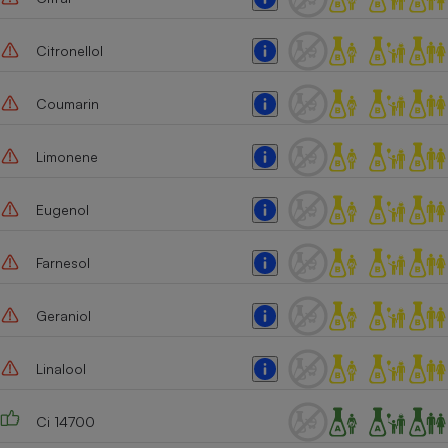
Cafetière à expressos
Citronellol
Coumarin
Limonene
Eugenol
Robot ménager
Farnesol
Geraniol
Linalool
Ci 14700