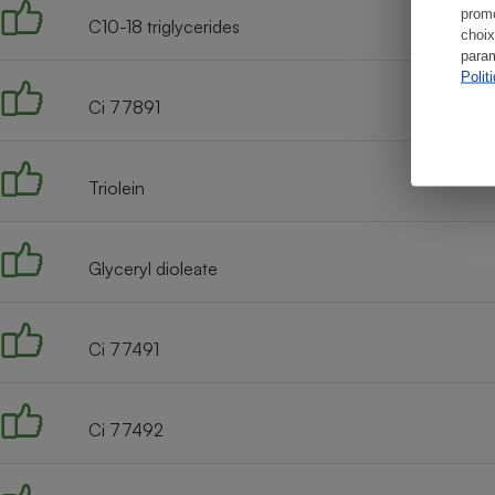
promo
C10-18 triglycerides
choix
param
Polit
Ci 77891
Triolein
Glyceryl dioleate
Ci 77491
Ci 77492