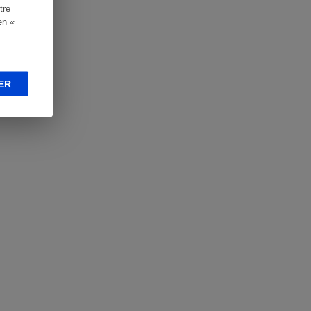
tre
en «
ER