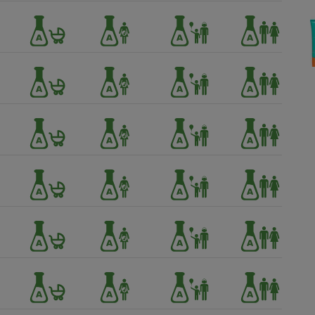
Électricité - Gaz
Appareil photo
numérique
Four encastrable
Lessive
Aspirateur