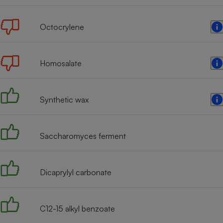
Internet
Octocrylene
Gros électroménager
Téléphonie
Petit électroménager 
Complément
alimentaire
Homosalate
Mutuelle
Assurance emprunteu
Synthetic wax
Matelas
Champa
Saccharomyces ferment
boutei
Banque 
Téléviseur
Antimoustique
Dicaprylyl carbonate
Lave-linge
C12-15 alkyl benzoate