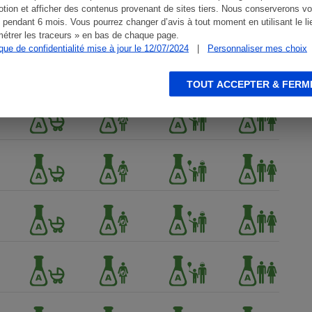
tion et afficher des contenus provenant de sites tiers. Nous conserverons vo
 pendant 6 mois. Vous pourrez changer d’avis à tout moment en utilisant le li
étrer les traceurs » en bas de chaque page.
ique de confidentialité mise à jour le 12/07/2024
|
Personnaliser mes choix
TOUT ACCEPTER & FERM