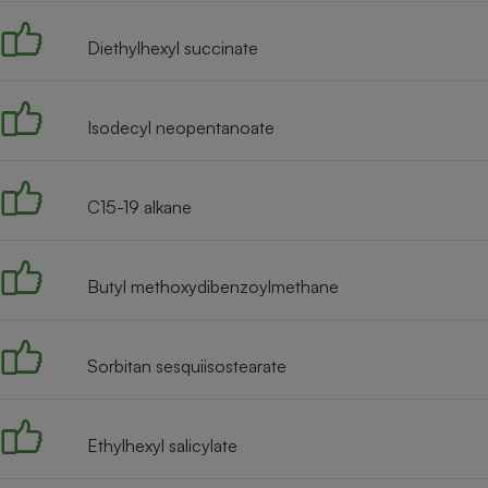
Radiateur électrique
Diethylhexyl succinate
Téléphone mobile -
Smartphone
Plaque de cuisson à
Isodecyl neopentanoate
induction
C15-19 alkane
Climatiseur -
Ventilateur
Butyl methoxydibenzoylmethane
Antivirus
Climatiseur -
Sorbitan sesquiisostearate
Ventilateur
Ethylhexyl salicylate