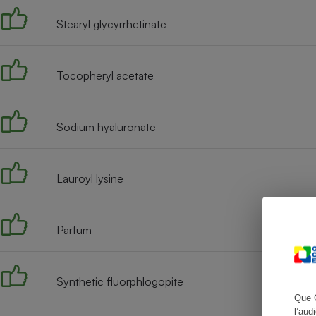
Stearyl glycyrrhetinate
Cafetière à expresso
Tocopheryl acetate
Sodium hyaluronate
Lauroyl lysine
Robot ménager
Parfum
Synthetic fluorphlogopite
Que 
l’aud