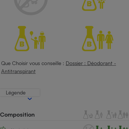
Petit électroménager - U
Complément
alimentaire
Mutuelle
Assurance emprunteur
Matelas
Champagne
bouteille
Que Choisir vous conseille :
Dossier : Déodorant -
Banque en 
Antitranspirant
Téléviseur
Antimoustique
Lave-linge
Légende
Radiateur électrique
Composition