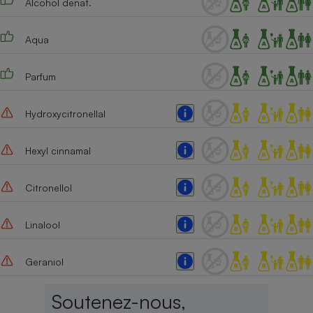
Alcohol denat.
Téléphone mobile -
Smartphone
Plaque de cuisson à
Aqua
induction
Parfum
Climatiseur -
Hydroxycitronellal
Ventilateur
Hexyl cinnamal
Antivirus
Climatiseur -
Citronellol
Ventilateur
Linalool
Geraniol
Soutenez-nous,