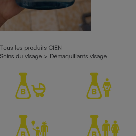
Petit électroménager - U
Complément
alimentaire
Mutuelle
Assurance emprunteur
Tous les produits CIEN
Soins du visage
>
Démaquillants visage
Matelas
Champagne
bouteille
Banque en 
Téléviseur
Antimoustique
Lave-linge
Radiateur électrique