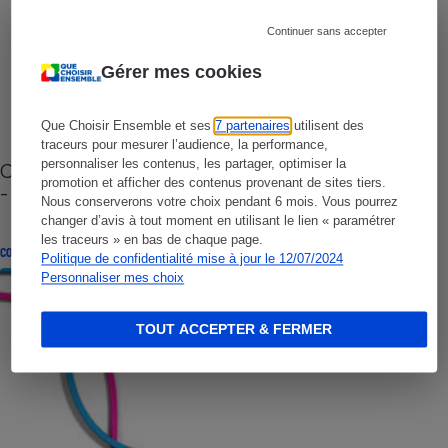
Continuer sans accepter
Gérer mes cookies
Que Choisir Ensemble et ses
7 partenaires
utilisent des
traceurs pour mesurer l’audience, la performance,
personnaliser les contenus, les partager, optimiser la
Cafetière à capsules zéro déchet CoffeeB (vidéo)
promotion et afficher des contenus provenant de sites tiers.
- Premières impressions
Nous conserverons votre choix pendant 6 mois. Vous pourrez
changer d’avis à tout moment en utilisant le lien « paramétrer
les traceurs » en bas de chaque page.
CONSEILS
Politique de confidentialité mise à jour le 12/07/2024
Personnaliser mes choix
TOUT ACCEPTER & FERMER