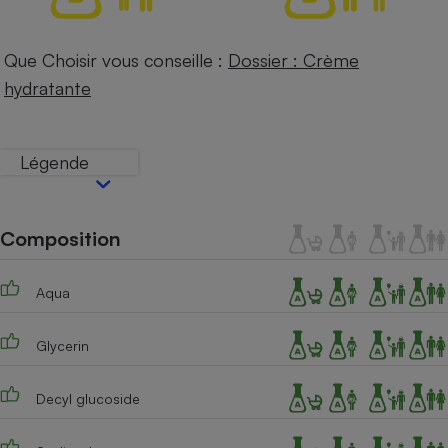
Téléphone mobile -
Smartphone
Plaque de cuisson à
Que Choisir vous conseille :
Dossier : Crème
induction
hydratante
Climatiseur -
Légende
Ventilateur
Antivirus
Composition
Climatiseur -
Ventilateur
Aqua
Glycerin
Decyl glucoside