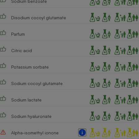
Sodium benzoate
Cafetière à expressos
Disodium cocoyl glutamate
Parfum
Citric acid
Potassium sorbate
Robot ménager
Sodium cocoyl glutamate
Sodium lactate
Sodium hyaluronate
Alpha-isomethyl ionone