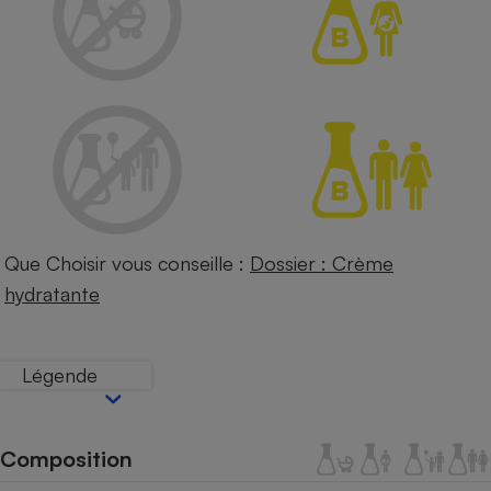
Petit électroménager - U
Complément
alimentaire
Mutuelle
Assurance emprunteur
Matelas
Champagne
bouteille
Banque en 
Que Choisir vous conseille :
Dossier : Crème
Téléviseur
hydratante
Antimoustique
Lave-linge
Légende
Radiateur électrique
Composition