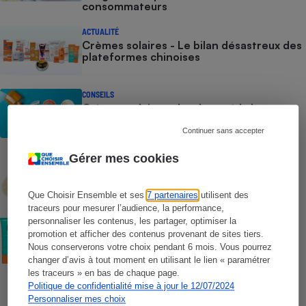
consommateurs
ACTUALITÉ
Crèmes solaires - Le bilan désastreux des
plateformes chinoises
CONSEILS
Crèmes solaires - Les logos à la loupe
Continuer sans accepter
Gérer mes cookies
COMMENT NOUS TESTONS
Crèmes solaires - Le protocole
Que Choisir Ensemble et ses
7 partenaires
utilisent des
traceurs pour mesurer l’audience, la performance,
COMMENT NOUS TESTONS
personnaliser les contenus, les partager, optimiser la
Crèmes solaires visage - Le protocole
promotion et afficher des contenus provenant de sites tiers.
Nous conserverons votre choix pendant 6 mois. Vous pourrez
changer d’avis à tout moment en utilisant le lien « paramétrer
les traceurs » en bas de chaque page.
Politique de confidentialité mise à jour le 12/07/2024
Personnaliser mes choix