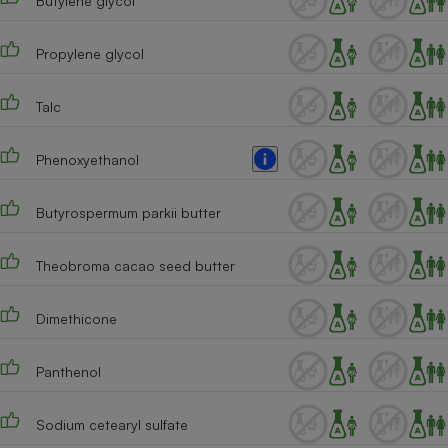
Butylene glycol
Cafetière à expressos
Propylene glycol
Talc
Phenoxyethanol
Butyrospermum parkii butter
Robot ménager
Theobroma cacao seed butter
Dimethicone
Panthenol
Sodium cetearyl sulfate