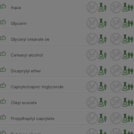
Téléphone mobile -
Aqua
Smartphone
Plaque de cuisson à
induction
Glycerin
Glyceryl stearate se
Climatiseur -
Ventilateur
Cetearyl alcohol
Antivirus
Dicaprylyl ether
Climatiseur -
Ventilateur
Caprylic/capric triglyceride
Oleyl erucate
Propylheptyl caprylate