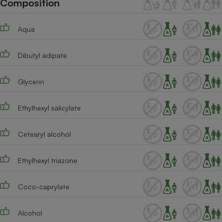
Composition
Téléphone mobile -
Smartphone
Plaque de cuisson à
Aqua
induction
Dibutyl adipate
Climatiseur -
Ventilateur
Glycerin
Ethylhexyl salicylate
Antivirus
Climatiseur -
Cetearyl alcohol
Ventilateur
Ethylhexyl triazone
Coco-caprylate
Alcohol