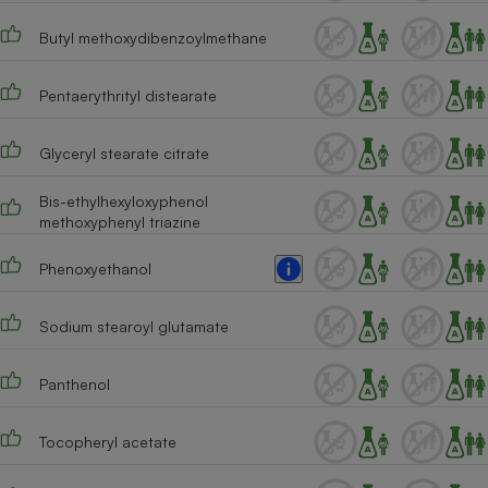
Cafetière à expressos
Butyl methoxydibenzoylmethane
Pentaerythrityl distearate
Glyceryl stearate citrate
Bis-ethylhexyloxyphenol
methoxyphenyl triazine
Robot ménager
Phenoxyethanol
Sodium stearoyl glutamate
Panthenol
Tocopheryl acetate