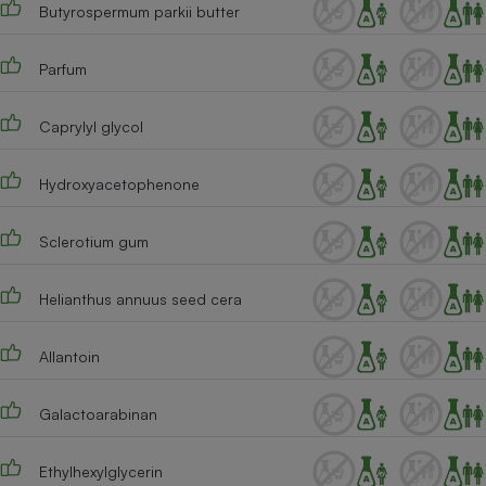
Butyrospermum parkii butter
Parfum
Caprylyl glycol
Hydroxyacetophenone
Sclerotium gum
Helianthus annuus seed cera
Allantoin
Galactoarabinan
Ethylhexylglycerin