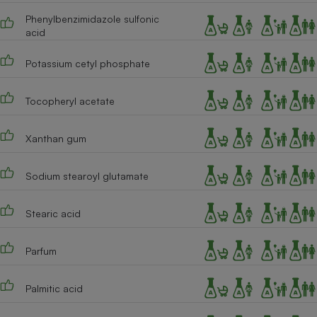
Phenylbenzimidazole sulfonic
Cafetière à expressos
acid
Potassium cetyl phosphate
Tocopheryl acetate
Xanthan gum
Robot ménager
Sodium stearoyl glutamate
Stearic acid
Parfum
Palmitic acid