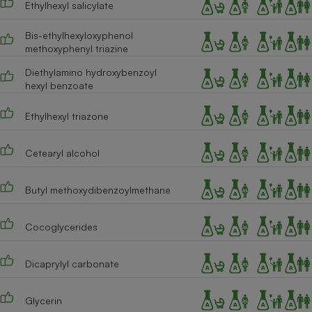
Ethylhexyl salicylate
Téléphone mobile -
Smartphone
Plaque de cuisson à
Bis-ethylhexyloxyphenol
induction
methoxyphenyl triazine
Diethylamino hydroxybenzoyl
hexyl benzoate
Climatiseur -
Ventilateur
Ethylhexyl triazone
Cetearyl alcohol
Antivirus
Climatiseur -
Butyl methoxydibenzoylmethane
Ventilateur
Cocoglycerides
Dicaprylyl carbonate
Glycerin