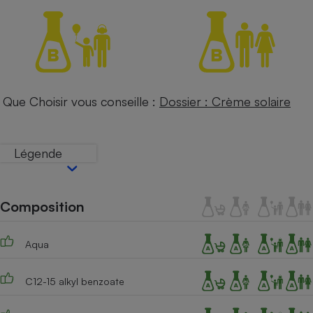
Petit électroménager - U
Complément
alimentaire
Mutuelle
Assurance emprunteur
Que Choisir vous conseille :
Dossier : Crème solaire
Matelas
Champagne
bouteille
Légende
Banque en 
Téléviseur
Antimoustique
Lave-linge
Composition
Aqua
Radiateur électrique
C12-15 alkyl benzoate