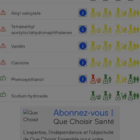
Amyl salicylate
Tetramethyl
acetyloctahydronaphthalenes
Vanillin
Carvone
Phenoxyethanol
Sodium hydroxide
Abonnez-vous !
Que Choisir Santé
L'expertise, l'indépendance et l'objectivité
de Que Choisir Ensemble pour votre