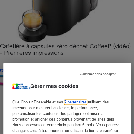
Cafetière à capsules zéro déchet CoffeeB (vidéo)
- Premières impressions
CONSEILS
Continuer sans accepter
Gérer mes cookies
Que Choisir Ensemble et ses
7 partenaires
utilisent des
traceurs pour mesurer l’audience, la performance,
personnaliser les contenus, les partager, optimiser la
promotion et afficher des contenus provenant de sites tiers.
Nous conserverons votre choix pendant 6 mois. Vous pourrez
changer d’avis à tout moment en utilisant le lien « paramétrer