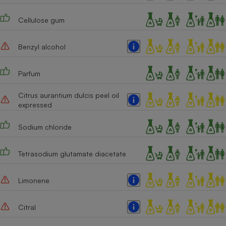
Téléphone mobile -
Smartphone
Cellulose gum
Plaque de cuisson à
induction
Benzyl alcohol
Parfum
Climatiseur -
Ventilateur
Citrus aurantium dulcis peel oil
expressed
Antivirus
Sodium chloride
Climatiseur -
Ventilateur
Tetrasodium glutamate diacetate
Limonene
Citral