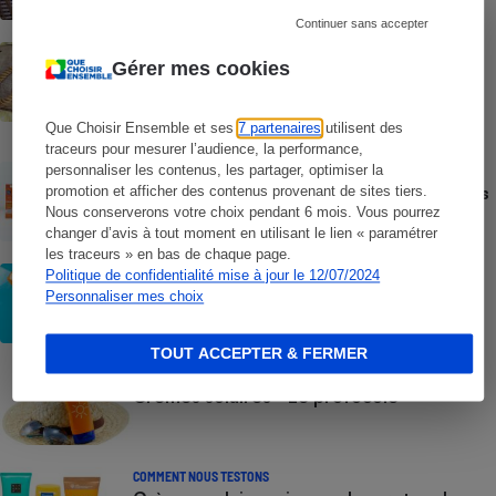
Continuer sans accepter
ACTION QUE CHOISIR ENSEMBLE
Gérer mes cookies
Test des crèmes solaires vendues sur
Temu, Shein et AliExpress - 9 sur 10
dangereuses pour la santé des
consommateurs
Que Choisir Ensemble et ses
7 partenaires
utilisent des
traceurs pour mesurer l’audience, la performance,
personnaliser les contenus, les partager, optimiser la
ACTUALITÉ
Crèmes solaires - Le bilan désastreux des
promotion et afficher des contenus provenant de sites tiers.
plateformes chinoises
Nous conserverons votre choix pendant 6 mois. Vous pourrez
changer d’avis à tout moment en utilisant le lien « paramétrer
les traceurs » en bas de chaque page.
CONSEILS
Politique de confidentialité mise à jour le 12/07/2024
Crèmes solaires - Les logos à la loupe
Personnaliser mes choix
TOUT ACCEPTER & FERMER
COMMENT NOUS TESTONS
Crèmes solaires - Le protocole
COMMENT NOUS TESTONS