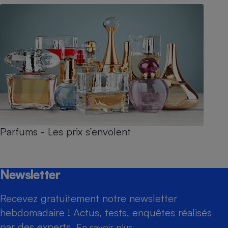
Parfums - Les prix s’envolent
Newsletter
Recevez gratuitement notre newsletter
hebdomadaire ! Actus, tests, enquêtes réalisés
par des experts.
En savoir plus