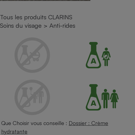
Petit électroménager - U
Complément
Tous les produits CLARINS
alimentaire
Mutuelle
Soins du visage
>
Anti-rides
Assurance emprunteur
Matelas
Champagne
bouteille
Banque en 
Téléviseur
Antimoustique
Lave-linge
Radiateur électrique
Que Choisir vous conseille :
Dossier : Crème
hydratante