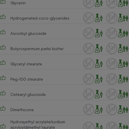
Glycerin
Cafetière à expressos
Hydrogenated coco-glycerides
Ascorbyl glucoside
Butyrospermum parkii butter
Glyceryl stearate
Robot ménager
Peg-100 stearate
Cetearyl glucoside
Dimethicone
Hydroxyethyl acrylate/sodium
acryloyldimethyl taurate