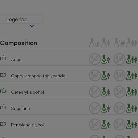
Téléphone mobile -
Smartphone
Plaque de cuisson à
Légende
induction
Composition
Climatiseur -
Ventilateur
Aqua
Antivirus
Caprylic/capric triglyceride
Climatiseur -
Ventilateur
Cetearyl alcohol
Squalane
Pentylene glycol