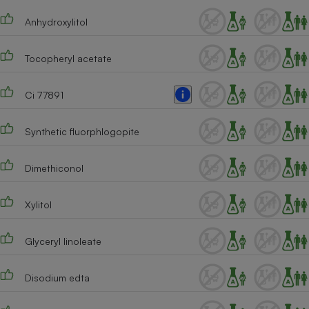
Anhydroxylitol
Tocopheryl acetate
Ci 77891
Synthetic fluorphlogopite
Dimethiconol
Xylitol
Glyceryl linoleate
Disodium edta